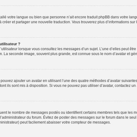
installé votre langue ou bien que personne n’ait encore traduit phpBB dans votre l
s à créer et partager une nouvelle traduction. Vous trouverez plus d’informations sur l
tilisateur ?
utilisateur lorsque vous consultez les messages d’un sujet. L’une d’elles peut êtr
rum. La seconde image, souvent plus grande, est connue sous le nom d’avatar et 
s pouvez ajouter un avatar en utilisant l’une des quatre méthodes d’avatar suivantes 
ont ils sont mis à disposition. Si vous ne pouvez pas utiliser d’avatar, contactez un
iquent le nombre de messages postés ou identifient certains membres tels que les 
ar l’administrateur du forum. Évitez de poster des messages sur le forum dans le seu
ministrateur) peut facilement abaisser votre compteur de messages.