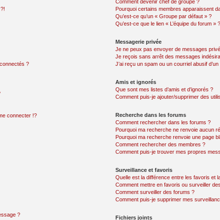
Comment devenir chef de groupe ?
 ?!
Pourquoi certains membres apparaissent dan
Qu’est-ce qu’un « Groupe par défaut » ?
Qu’est-ce que le lien « L’équipe du forum » 
Messagerie privée
Je ne peux pas envoyer de messages privé
Je reçois sans arrêt des messages indésira
 connectés ?
J’ai reçu un spam ou un courriel abusif d’u
Amis et ignorés
Que sont mes listes d’amis et d’ignorés ?
?
Comment puis-je ajouter/supprimer des utilis
Recherche dans les forums
e connecter !?
Comment rechercher dans les forums ?
Pourquoi ma recherche ne renvoie aucun ré
Pourquoi ma recherche renvoie une page bl
Comment rechercher des membres ?
Comment puis-je trouver mes propres mess
Surveillance et favoris
Quelle est la différence entre les favoris et l
Comment mettre en favoris ou surveiller des
Comment surveiller des forums ?
Comment puis-je supprimer mes surveillanc
message ?
Fichiers joints