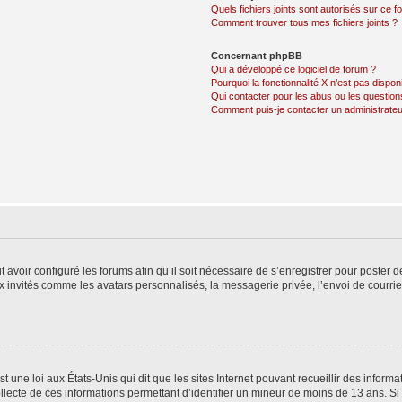
Quels fichiers joints sont autorisés sur ce f
Comment trouver tous mes fichiers joints ?
Concernant phpBB
Qui a développé ce logiciel de forum ?
Pourquoi la fonctionnalité X n’est pas dispon
Qui contacter pour les abus ou les questio
Comment puis-je contacter un administrateu
t avoir configuré les forums afin qu’il soit nécessaire de s’enregistrer pour poster
x invités comme les avatars personnalisés, la messagerie privée, l’envoi de courri
t une loi aux États-Unis qui dit que les sites Internet pouvant recueillir des infor
ollecte de ces informations permettant d’identifier un mineur de moins de 13 ans. S