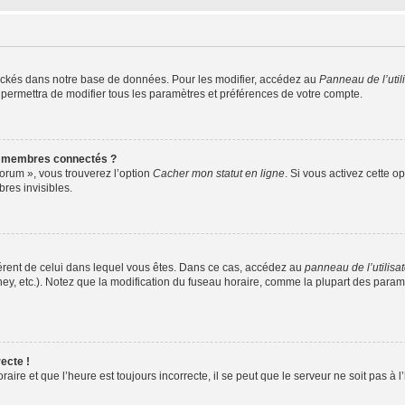
ockés dans notre base de données. Pour les modifier, accédez au
Panneau de l’util
 permettra de modifier tous les paramètres et préférences de votre compte.
s membres connectés ?
forum », vous trouverez l’option
Cacher mon statut en ligne
. Si vous activez cette o
es invisibles.
ifférent de celui dans lequel vous êtes. Dans ce cas, accédez au
panneau de l’utilisa
ney, etc.). Notez que la modification du fuseau horaire, comme la plupart des para
ecte !
aire et que l’heure est toujours incorrecte, il se peut que le serveur ne soit pas à