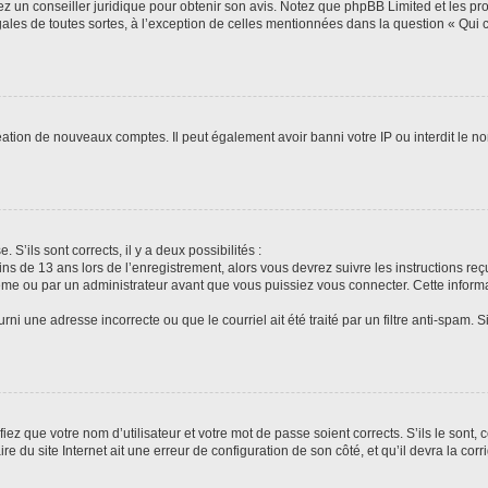
tez un conseiller juridique pour obtenir son avis. Notez que phpBB Limited et les pr
gales de toutes sortes, à l’exception de celles mentionnées dans la question « Qui
réation de nouveaux comptes. Il peut également avoir banni votre IP ou interdit le no
 S’ils sont corrects, il y a deux possibilités :
ins de 13 ans lors de l’enregistrement, alors vous devrez suivre les instructions r
me ou par un administrateur avant que vous puissiez vous connecter. Cette informat
rni une adresse incorrecte ou que le courriel ait été traité par un filtre anti-spam. S
iez que votre nom d’utilisateur et votre mot de passe soient corrects. S’ils le sont,
e du site Internet ait une erreur de configuration de son côté, et qu’il devra la corri