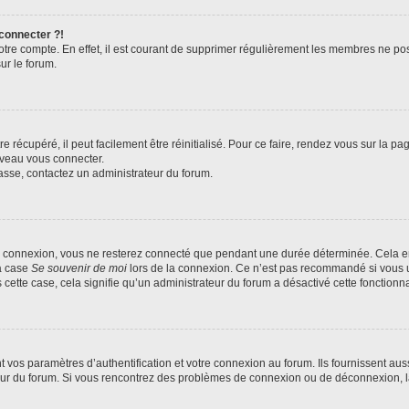
 connecter ?!
votre compte. En effet, il est courant de supprimer régulièrement les membres ne pos
ur le forum.
 récupéré, il peut facilement être réinitialisé. Pour ce faire, rendez vous sur la p
uveau vous connecter.
passe, contactez un administrateur du forum.
e connexion, vous ne resterez connecté que pendant une durée déterminée. Cela em
la case
Se souvenir de moi
lors de la connexion. Ce n’est pas recommandé si vous u
s cette case, cela signifie qu’un administrateur du forum a désactivé cette fonctionna
os paramètres d’authentification et votre connexion au forum. Ils fournissent aussi
teur du forum. Si vous rencontrez des problèmes de connexion ou de déconnexion, l