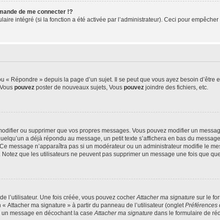
mande de me connecter !?
re intégré (si la fonction a été activée par l’administrateur). Ceci pour empêcher l’u
 « Répondre » depuis la page d’un sujet. Il se peut que vous ayez besoin d’être e
: Vous
pouvez
poster de nouveaux sujets, Vous
pouvez
joindre des fichiers, etc.
modifier ou supprimer que vos propres messages. Vous pouvez modifier un message
lqu’un a déjà répondu au message, un petit texte s’affichera en bas du message ind
n. Ce message n’apparaîtra pas si un modérateur ou un administrateur modifie le mes
ive. Notez que les utilisateurs ne peuvent pas supprimer un message une fois que qu
e l’utilisateur. Une fois créée, vous pouvez cocher
Attacher ma signature
sur le fo
 « Attacher ma signature » à partir du panneau de l’utilisateur (onglet
Préférences 
 à un message en décochant la case
Attacher ma signature
dans le formulaire de ré