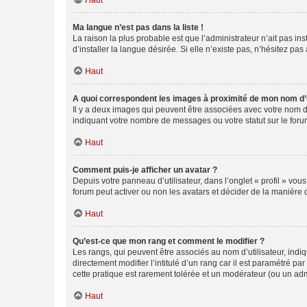
Haut
Ma langue n’est pas dans la liste !
La raison la plus probable est que l’administrateur n’ait pas 
d’installer la langue désirée. Si elle n’existe pas, n’hésitez pa
Haut
A quoi correspondent les images à proximité de mon nom d’u
Il y a deux images qui peuvent être associées avec votre nom d’
indiquant votre nombre de messages ou votre statut sur le fo
Haut
Comment puis-je afficher un avatar ?
Depuis votre panneau d’utilisateur, dans l’onglet « profil » vou
forum peut activer ou non les avatars et décider de la manière d
Haut
Qu’est-ce que mon rang et comment le modifier ?
Les rangs, qui peuvent être associés au nom d’utilisateur, ind
directement modifier l’intitulé d’un rang car il est paramétré p
cette pratique est rarement tolérée et un modérateur (ou un ad
Haut