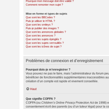
Pourquoi mon message doit être validé ?
Comment remonter mon sujet ?
Mise en forme et types de sujets
Que sont les BBCodes ?
Puis-je utiliser le HTML ?
Que sont les smileys ?
Puis-je publier des images ?
Que sont les annonces globales ?
Que sont les annonces ?
Que sont les sujets épinglés ?
Que sont les sujets verrouillés ?
Que sont les icônes de sujet ?
Problèmes de connexion et d’enregistrement
Pourquoi dois-je m’enregistrer ?
Vous pouvez ne pas le faire, mais l’administrateur du forum peu
bénéficier de fonctionnalités supplémentaires inaccessibles au
création d’un compte est rapide et vivement conseillée.
Haut
Que signifie COPPA ?
COPPA (ou
Children’s Online Privacy Protection Act
de 1998) es
consentement écrit des parents (ou d’un tuteur légal) pour la c