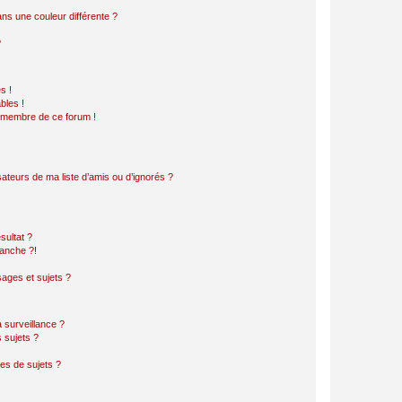
s une couleur différente ?
?
s !
bles !
n membre de ce forum !
ateurs de ma liste d’amis ou d’ignorés ?
sultat ?
anche ?!
ages et sujets ?
a surveillance ?
 sujets ?
es de sujets ?