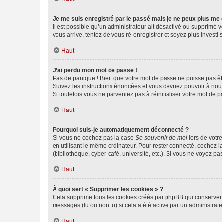
Je me suis enregistré par le passé mais je ne peux plus me
Il est possible qu’un administrateur ait désactivé ou supprimé 
vous arrive, tentez de vous ré-enregistrer et soyez plus investi s
Haut
J’ai perdu mon mot de passe !
Pas de panique ! Bien que votre mot de passe ne puisse pas être
Suivez les instructions énoncées et vous devriez pouvoir à no
Si toutefois vous ne parveniez pas à réinitialiser votre mot de 
Haut
Pourquoi suis-je automatiquement déconnecté ?
Si vous ne cochez pas la case
Se souvenir de moi
lors de votr
en utilisant le même ordinateur. Pour rester connecté, cochez 
(bibliothèque, cyber-café, université, etc.). Si vous ne voyez pa
Haut
À quoi sert « Supprimer les cookies » ?
Cela supprime tous les cookies créés par phpBB qui conservent v
messages (lu ou non lu) si cela a été activé par un administra
Haut