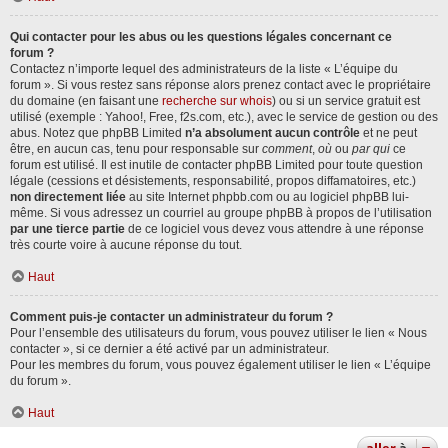
Qui contacter pour les abus ou les questions légales concernant ce
forum ?
Contactez n’importe lequel des administrateurs de la liste « L’équipe du
forum ». Si vous restez sans réponse alors prenez contact avec le propriétaire
du domaine (en faisant une
recherche sur whois
) ou si un service gratuit est
utilisé (exemple : Yahoo!, Free, f2s.com, etc.), avec le service de gestion ou des
abus. Notez que phpBB Limited
n’a absolument aucun contrôle
et ne peut
être, en aucun cas, tenu pour responsable sur
comment
,
où
ou
par qui
ce
forum est utilisé. Il est inutile de contacter phpBB Limited pour toute question
légale (cessions et désistements, responsabilité, propos diffamatoires, etc.)
non directement liée
au site Internet phpbb.com ou au logiciel phpBB lui-
même. Si vous adressez un courriel au groupe phpBB à propos de l’utilisation
par une tierce partie
de ce logiciel vous devez vous attendre à une réponse
très courte voire à aucune réponse du tout.
Haut
Comment puis-je contacter un administrateur du forum ?
Pour l’ensemble des utilisateurs du forum, vous pouvez utiliser le lien « Nous
contacter », si ce dernier a été activé par un administrateur.
Pour les membres du forum, vous pouvez également utiliser le lien « L’équipe
du forum ».
Haut