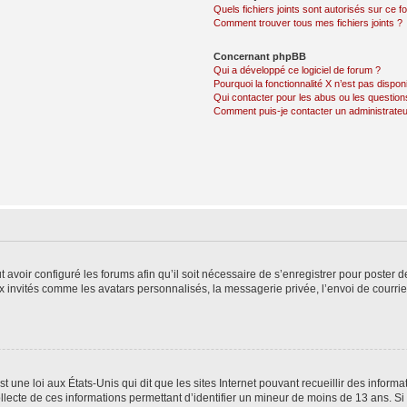
Quels fichiers joints sont autorisés sur ce f
Comment trouver tous mes fichiers joints ?
Concernant phpBB
Qui a développé ce logiciel de forum ?
Pourquoi la fonctionnalité X n’est pas dispon
Qui contacter pour les abus ou les questio
Comment puis-je contacter un administrateu
t avoir configuré les forums afin qu’il soit nécessaire de s’enregistrer pour poster
x invités comme les avatars personnalisés, la messagerie privée, l’envoi de courri
t une loi aux États-Unis qui dit que les sites Internet pouvant recueillir des infor
ollecte de ces informations permettant d’identifier un mineur de moins de 13 ans. S