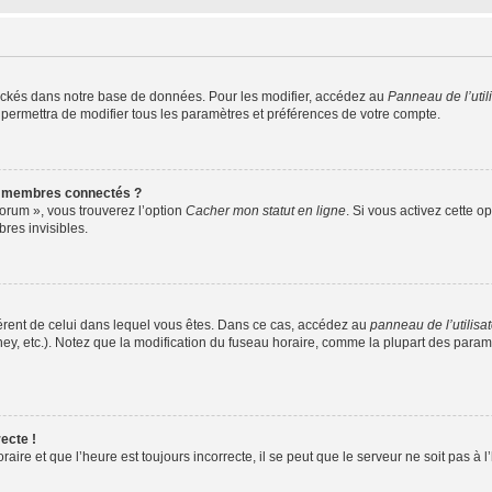
ockés dans notre base de données. Pour les modifier, accédez au
Panneau de l’util
 permettra de modifier tous les paramètres et préférences de votre compte.
s membres connectés ?
forum », vous trouverez l’option
Cacher mon statut en ligne
. Si vous activez cette o
es invisibles.
ifférent de celui dans lequel vous êtes. Dans ce cas, accédez au
panneau de l’utilisa
ney, etc.). Notez que la modification du fuseau horaire, comme la plupart des para
ecte !
aire et que l’heure est toujours incorrecte, il se peut que le serveur ne soit pas à