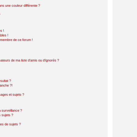
s une couleur différente ?
?
s !
bles !
n membre de ce forum !
ateurs de ma liste d’amis ou d’ignorés ?
sultat ?
anche ?!
ages et sujets ?
a surveillance ?
 sujets ?
es de sujets ?