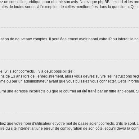
tez un conseiller juridique pour obtenir son avis. Notez que phpBB Limited et les pr
gales de toutes sortes, à l’exception de celles mentionnées dans la question « Qui
réation de nouveaux comptes. Il peut également avoir banni votre IP ou interdit le no
 S’ils sont corrects, il y a deux possibilités :
ins de 13 ans lors de l’enregistrement, alors vous devrez suivre les instructions r
me ou par un administrateur avant que vous puissiez vous connecter. Cette informat
rni une adresse incorrecte ou que le courriel ait été traité par un filtre anti-spam. S
iez que votre nom d’utilisateur et votre mot de passe soient corrects. S’ils le sont,
e du site Internet ait une erreur de configuration de son côté, et qu’il devra la corri