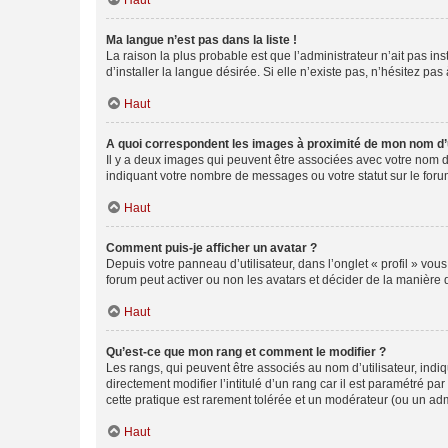
Haut
Ma langue n’est pas dans la liste !
La raison la plus probable est que l’administrateur n’ait pas 
d’installer la langue désirée. Si elle n’existe pas, n’hésitez pa
Haut
A quoi correspondent les images à proximité de mon nom d’u
Il y a deux images qui peuvent être associées avec votre nom d’
indiquant votre nombre de messages ou votre statut sur le fo
Haut
Comment puis-je afficher un avatar ?
Depuis votre panneau d’utilisateur, dans l’onglet « profil » vou
forum peut activer ou non les avatars et décider de la manière d
Haut
Qu’est-ce que mon rang et comment le modifier ?
Les rangs, qui peuvent être associés au nom d’utilisateur, ind
directement modifier l’intitulé d’un rang car il est paramétré p
cette pratique est rarement tolérée et un modérateur (ou un ad
Haut