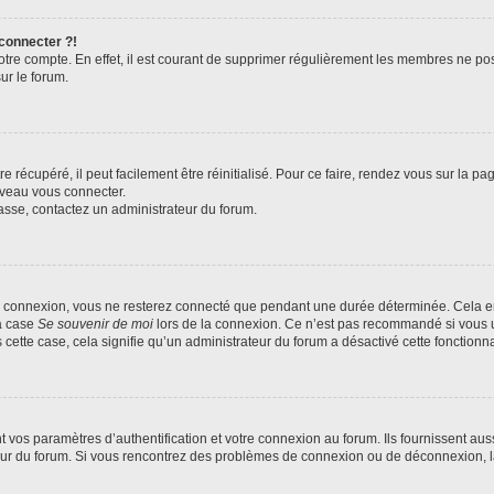
 connecter ?!
votre compte. En effet, il est courant de supprimer régulièrement les membres ne pos
ur le forum.
 récupéré, il peut facilement être réinitialisé. Pour ce faire, rendez vous sur la p
uveau vous connecter.
passe, contactez un administrateur du forum.
e connexion, vous ne resterez connecté que pendant une durée déterminée. Cela em
la case
Se souvenir de moi
lors de la connexion. Ce n’est pas recommandé si vous u
s cette case, cela signifie qu’un administrateur du forum a désactivé cette fonctionna
os paramètres d’authentification et votre connexion au forum. Ils fournissent aussi
teur du forum. Si vous rencontrez des problèmes de connexion ou de déconnexion, l