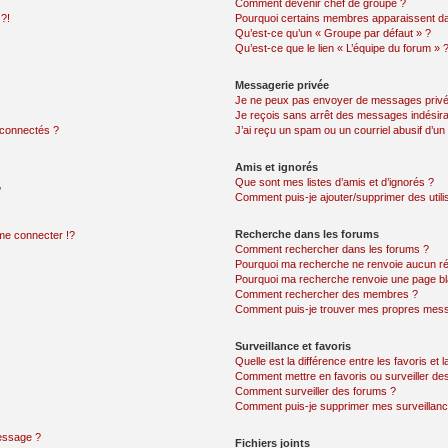
Comment devenir chef de groupe ?
 ?!
Pourquoi certains membres apparaissent dan
Qu’est-ce qu’un « Groupe par défaut » ?
Qu’est-ce que le lien « L’équipe du forum » 
Messagerie privée
Je ne peux pas envoyer de messages privé
Je reçois sans arrêt des messages indésira
 connectés ?
J’ai reçu un spam ou un courriel abusif d’u
Amis et ignorés
Que sont mes listes d’amis et d’ignorés ?
?
Comment puis-je ajouter/supprimer des utilis
Recherche dans les forums
e connecter !?
Comment rechercher dans les forums ?
Pourquoi ma recherche ne renvoie aucun ré
Pourquoi ma recherche renvoie une page bl
Comment rechercher des membres ?
Comment puis-je trouver mes propres mess
Surveillance et favoris
Quelle est la différence entre les favoris et l
Comment mettre en favoris ou surveiller des
Comment surveiller des forums ?
Comment puis-je supprimer mes surveillanc
message ?
Fichiers joints