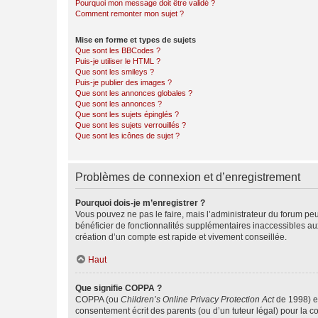
Pourquoi mon message doit être validé ?
Comment remonter mon sujet ?
Mise en forme et types de sujets
Que sont les BBCodes ?
Puis-je utiliser le HTML ?
Que sont les smileys ?
Puis-je publier des images ?
Que sont les annonces globales ?
Que sont les annonces ?
Que sont les sujets épinglés ?
Que sont les sujets verrouillés ?
Que sont les icônes de sujet ?
Problèmes de connexion et d’enregistrement
Pourquoi dois-je m’enregistrer ?
Vous pouvez ne pas le faire, mais l’administrateur du forum peu
bénéficier de fonctionnalités supplémentaires inaccessibles au
création d’un compte est rapide et vivement conseillée.
Haut
Que signifie COPPA ?
COPPA (ou
Children’s Online Privacy Protection Act
de 1998) es
consentement écrit des parents (ou d’un tuteur légal) pour la c