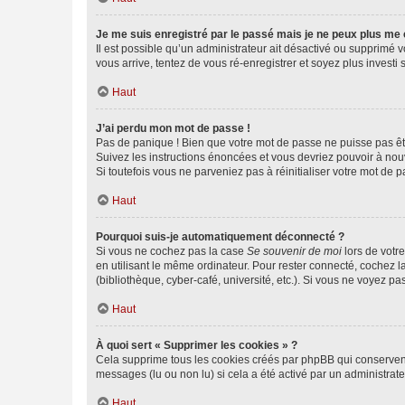
Je me suis enregistré par le passé mais je ne peux plus me
Il est possible qu’un administrateur ait désactivé ou supprimé 
vous arrive, tentez de vous ré-enregistrer et soyez plus investi s
Haut
J’ai perdu mon mot de passe !
Pas de panique ! Bien que votre mot de passe ne puisse pas être
Suivez les instructions énoncées et vous devriez pouvoir à no
Si toutefois vous ne parveniez pas à réinitialiser votre mot de 
Haut
Pourquoi suis-je automatiquement déconnecté ?
Si vous ne cochez pas la case
Se souvenir de moi
lors de votr
en utilisant le même ordinateur. Pour rester connecté, cochez 
(bibliothèque, cyber-café, université, etc.). Si vous ne voyez pa
Haut
À quoi sert « Supprimer les cookies » ?
Cela supprime tous les cookies créés par phpBB qui conservent v
messages (lu ou non lu) si cela a été activé par un administra
Haut