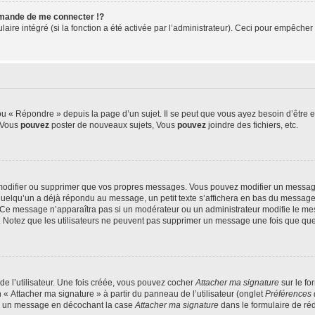
mande de me connecter !?
re intégré (si la fonction a été activée par l’administrateur). Ceci pour empêcher l’u
 « Répondre » depuis la page d’un sujet. Il se peut que vous ayez besoin d’être e
: Vous
pouvez
poster de nouveaux sujets, Vous
pouvez
joindre des fichiers, etc.
modifier ou supprimer que vos propres messages. Vous pouvez modifier un message
lqu’un a déjà répondu au message, un petit texte s’affichera en bas du message ind
n. Ce message n’apparaîtra pas si un modérateur ou un administrateur modifie le mes
ive. Notez que les utilisateurs ne peuvent pas supprimer un message une fois que qu
e l’utilisateur. Une fois créée, vous pouvez cocher
Attacher ma signature
sur le fo
 « Attacher ma signature » à partir du panneau de l’utilisateur (onglet
Préférences 
 à un message en décochant la case
Attacher ma signature
dans le formulaire de ré