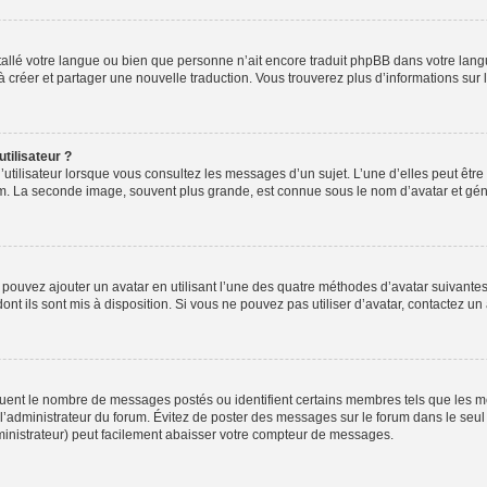
installé votre langue ou bien que personne n’ait encore traduit phpBB dans votre l
s à créer et partager une nouvelle traduction. Vous trouverez plus d’informations sur l
tilisateur ?
utilisateur lorsque vous consultez les messages d’un sujet. L’une d’elles peut êtr
rum. La seconde image, souvent plus grande, est connue sous le nom d’avatar et 
s pouvez ajouter un avatar en utilisant l’une des quatre méthodes d’avatar suivantes 
ont ils sont mis à disposition. Si vous ne pouvez pas utiliser d’avatar, contactez un
iquent le nombre de messages postés ou identifient certains membres tels que les 
ar l’administrateur du forum. Évitez de poster des messages sur le forum dans le seu
ministrateur) peut facilement abaisser votre compteur de messages.