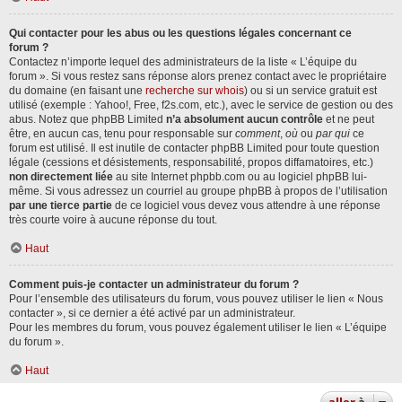
Qui contacter pour les abus ou les questions légales concernant ce
forum ?
Contactez n’importe lequel des administrateurs de la liste « L’équipe du
forum ». Si vous restez sans réponse alors prenez contact avec le propriétaire
du domaine (en faisant une
recherche sur whois
) ou si un service gratuit est
utilisé (exemple : Yahoo!, Free, f2s.com, etc.), avec le service de gestion ou des
abus. Notez que phpBB Limited
n’a absolument aucun contrôle
et ne peut
être, en aucun cas, tenu pour responsable sur
comment
,
où
ou
par qui
ce
forum est utilisé. Il est inutile de contacter phpBB Limited pour toute question
légale (cessions et désistements, responsabilité, propos diffamatoires, etc.)
non directement liée
au site Internet phpbb.com ou au logiciel phpBB lui-
même. Si vous adressez un courriel au groupe phpBB à propos de l’utilisation
par une tierce partie
de ce logiciel vous devez vous attendre à une réponse
très courte voire à aucune réponse du tout.
Haut
Comment puis-je contacter un administrateur du forum ?
Pour l’ensemble des utilisateurs du forum, vous pouvez utiliser le lien « Nous
contacter », si ce dernier a été activé par un administrateur.
Pour les membres du forum, vous pouvez également utiliser le lien « L’équipe
du forum ».
Haut