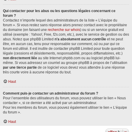
Qui contacter pour les abus ou les questions légales concernant ce
forum ?
Contactez n’importe lequel des administrateurs de la liste « L’équipe du
forum ». Si vous restez sans réponse alors prenez contact avec le propriétaire
du domaine (en faisant une
recherche sur whois
) ou si un service gratuit est
utilisé (exemple : Yahoo!, Free, f2s.com, etc.), avec le service de gestion ou des
abus. Notez que phpBB Limited
n’a absolument aucun contrôle
et ne peut
être, en aucun cas, tenu pour responsable sur
comment
,
où
ou
par qui
ce
forum est utilisé. Il est inutile de contacter phpBB Limited pour toute question
légale (cessions et désistements, responsabilité, propos diffamatoires, etc.)
non directement liée
au site Internet phpbb.com ou au logiciel phpBB lui-
même. Si vous adressez un courriel au groupe phpBB à propos de l’utilisation
par une tierce partie
de ce logiciel vous devez vous attendre à une réponse
très courte voire à aucune réponse du tout.
Haut
Comment puis-je contacter un administrateur du forum ?
Pour l’ensemble des utilisateurs du forum, vous pouvez utiliser le lien « Nous
contacter », si ce dernier a été activé par un administrateur.
Pour les membres du forum, vous pouvez également utiliser le lien « L’équipe
du forum ».
Haut