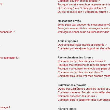
Comment devenir chef de groupe ?
 ?!
Pourquoi certains membres apparaissent dan
Qu’est-ce qu’un « Groupe par défaut » ?
Qu’est-ce que le lien « L’équipe du forum » 
Messagerie privée
Je ne peux pas envoyer de messages privé
Je reçois sans arrêt des messages indésira
 connectés ?
J’ai reçu un spam ou un courriel abusif d’u
Amis et ignorés
Que sont mes listes d’amis et d’ignorés ?
?
Comment puis-je ajouter/supprimer des utilis
Recherche dans les forums
e connecter !?
Comment rechercher dans les forums ?
Pourquoi ma recherche ne renvoie aucun ré
Pourquoi ma recherche renvoie une page bl
Comment rechercher des membres ?
Comment puis-je trouver mes propres mess
Surveillance et favoris
Quelle est la différence entre les favoris et l
Comment mettre en favoris ou surveiller des
Comment surveiller des forums ?
Comment puis-je supprimer mes surveillanc
message ?
Fichiers joints