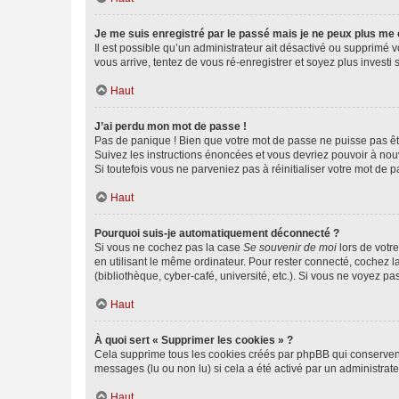
Je me suis enregistré par le passé mais je ne peux plus me
Il est possible qu’un administrateur ait désactivé ou supprimé 
vous arrive, tentez de vous ré-enregistrer et soyez plus investi s
Haut
J’ai perdu mon mot de passe !
Pas de panique ! Bien que votre mot de passe ne puisse pas être
Suivez les instructions énoncées et vous devriez pouvoir à no
Si toutefois vous ne parveniez pas à réinitialiser votre mot de 
Haut
Pourquoi suis-je automatiquement déconnecté ?
Si vous ne cochez pas la case
Se souvenir de moi
lors de votr
en utilisant le même ordinateur. Pour rester connecté, cochez 
(bibliothèque, cyber-café, université, etc.). Si vous ne voyez pa
Haut
À quoi sert « Supprimer les cookies » ?
Cela supprime tous les cookies créés par phpBB qui conservent v
messages (lu ou non lu) si cela a été activé par un administra
Haut