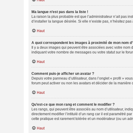
Haut
Ma langue n’est pas dans la liste !
La raison la plus probable est que l’administrateur n’ait pas 
d’installer la langue désirée. Si elle n’existe pas, n’hésitez pa
Haut
A quoi correspondent les images à proximité de mon nom d’u
Il y a deux images qui peuvent être associées avec votre nom d’
indiquant votre nombre de messages ou votre statut sur le fo
Haut
Comment puis-je afficher un avatar ?
Depuis votre panneau d’utilisateur, dans l’onglet « profil » vou
forum peut activer ou non les avatars et décider de la manière d
Haut
Qu’est-ce que mon rang et comment le modifier ?
Les rangs, qui peuvent être associés au nom d’utilisateur, ind
directement modifier l’intitulé d’un rang car il est paramétré p
cette pratique est rarement tolérée et un modérateur (ou un ad
Haut