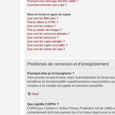
Pourquoi mon message doit être validé ?
Comment remonter mon sujet ?
Mise en forme et types de sujets
Que sont les BBCodes ?
Puis-je utiliser le HTML ?
Que sont les smileys ?
Puis-je publier des images ?
Que sont les annonces globales ?
Que sont les annonces ?
Que sont les sujets épinglés ?
Que sont les sujets verrouillés ?
Que sont les icônes de sujet ?
Problèmes de connexion et d’enregistrement
Pourquoi dois-je m’enregistrer ?
Vous pouvez ne pas le faire, mais l’administrateur du forum peu
bénéficier de fonctionnalités supplémentaires inaccessibles au
création d’un compte est rapide et vivement conseillée.
Haut
Que signifie COPPA ?
COPPA (ou
Children’s Online Privacy Protection Act
de 1998) es
consentement écrit des parents (ou d’un tuteur légal) pour la c