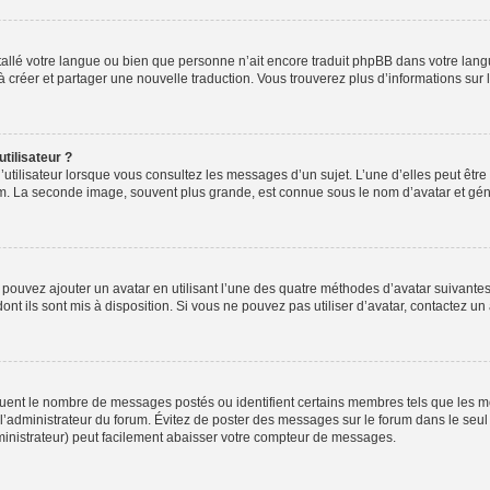
installé votre langue ou bien que personne n’ait encore traduit phpBB dans votre l
s à créer et partager une nouvelle traduction. Vous trouverez plus d’informations sur l
tilisateur ?
utilisateur lorsque vous consultez les messages d’un sujet. L’une d’elles peut êtr
rum. La seconde image, souvent plus grande, est connue sous le nom d’avatar et 
s pouvez ajouter un avatar en utilisant l’une des quatre méthodes d’avatar suivantes 
ont ils sont mis à disposition. Si vous ne pouvez pas utiliser d’avatar, contactez un
iquent le nombre de messages postés ou identifient certains membres tels que les 
ar l’administrateur du forum. Évitez de poster des messages sur le forum dans le seu
ministrateur) peut facilement abaisser votre compteur de messages.