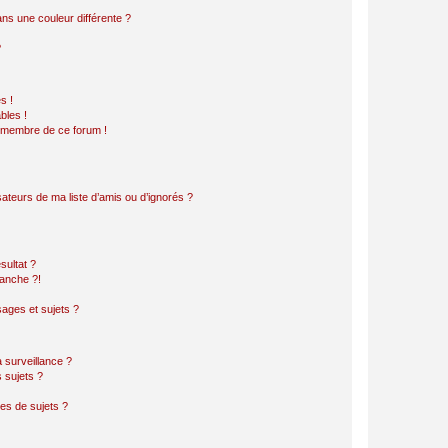
s une couleur différente ?
?
s !
bles !
n membre de ce forum !
ateurs de ma liste d’amis ou d’ignorés ?
sultat ?
anche ?!
ages et sujets ?
a surveillance ?
 sujets ?
es de sujets ?