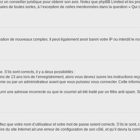
tez un conseiller juridique pour obtenir son avis. Notez que phpBB Limited et les pr
gales de toutes sortes, à l’exception de celles mentionnées dans la question « Qui
réation de nouveaux comptes. Il peut également avoir banni votre IP ou interdit le no
 S’ils sont corrects, il y a deux possibilités :
ins de 13 ans lors de l’enregistrement, alors vous devrez suivre les instructions r
me ou par un administrateur avant que vous puissiez vous connecter. Cette informat
rni une adresse incorrecte ou que le courriel ait été traité par un filtre anti-spam. S
iez que votre nom d’utilisateur et votre mot de passe soient corrects. S’ils le sont,
e du site Internet ait une erreur de configuration de son côté, et qu’il devra la corri