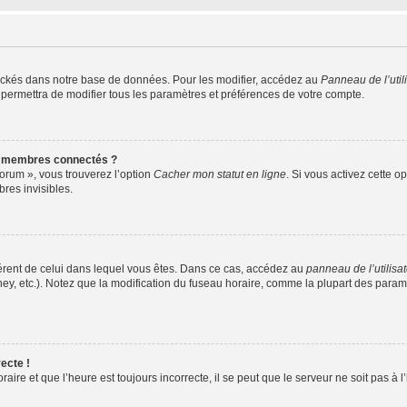
ockés dans notre base de données. Pour les modifier, accédez au
Panneau de l’util
 permettra de modifier tous les paramètres et préférences de votre compte.
s membres connectés ?
forum », vous trouverez l’option
Cacher mon statut en ligne
. Si vous activez cette o
es invisibles.
ifférent de celui dans lequel vous êtes. Dans ce cas, accédez au
panneau de l’utilisa
ney, etc.). Notez que la modification du fuseau horaire, comme la plupart des para
ecte !
aire et que l’heure est toujours incorrecte, il se peut que le serveur ne soit pas à