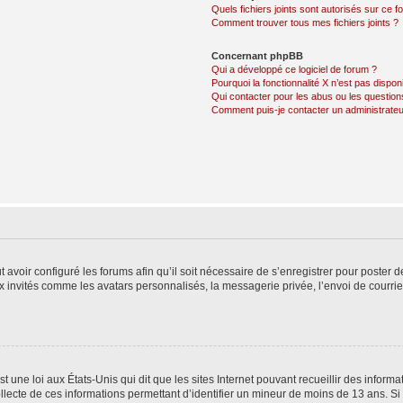
Quels fichiers joints sont autorisés sur ce f
Comment trouver tous mes fichiers joints ?
Concernant phpBB
Qui a développé ce logiciel de forum ?
Pourquoi la fonctionnalité X n’est pas dispon
Qui contacter pour les abus ou les questio
Comment puis-je contacter un administrateu
t avoir configuré les forums afin qu’il soit nécessaire de s’enregistrer pour poster
x invités comme les avatars personnalisés, la messagerie privée, l’envoi de courri
t une loi aux États-Unis qui dit que les sites Internet pouvant recueillir des infor
ollecte de ces informations permettant d’identifier un mineur de moins de 13 ans. S