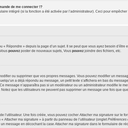
mande de me connecter !?
re intégré (si la fonction a été activée par l’administrateur). Ceci pour empêcher l’u
 « Répondre » depuis la page d’un sujet. Il se peut que vous ayez besoin d’être e
: Vous
pouvez
poster de nouveaux sujets, Vous
pouvez
joindre des fichiers, etc.
modifier ou supprimer que vos propres messages. Vous pouvez modifier un message
lqu’un a déjà répondu au message, un petit texte s’affichera en bas du message ind
n. Ce message n’apparaîtra pas si un modérateur ou un administrateur modifie le mes
ive. Notez que les utilisateurs ne peuvent pas supprimer un message une fois que qu
e l’utilisateur. Une fois créée, vous pouvez cocher
Attacher ma signature
sur le fo
 « Attacher ma signature » à partir du panneau de l’utilisateur (onglet
Préférences 
 à un message en décochant la case
Attacher ma signature
dans le formulaire de ré