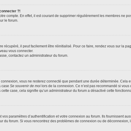
 connecter ?!
votre compte. En effet, il est courant de supprimer régulièrement les membres ne pos
ur le forum.
 récupéré, il peut facilement être réinitialisé. Pour ce faire, rendez vous sur la p
uveau vous connecter.
passe, contactez un administrateur du forum.
e connexion, vous ne resterez connecté que pendant une durée déterminée. Cela em
la case
Se souvenir de moi
lors de la connexion. Ce n’est pas recommandé si vous u
s cette case, cela signifie qu’un administrateur du forum a désactivé cette fonctionna
os paramètres d’authentification et votre connexion au forum. Ils fournissent aussi
teur du forum. Si vous rencontrez des problèmes de connexion ou de déconnexion, l