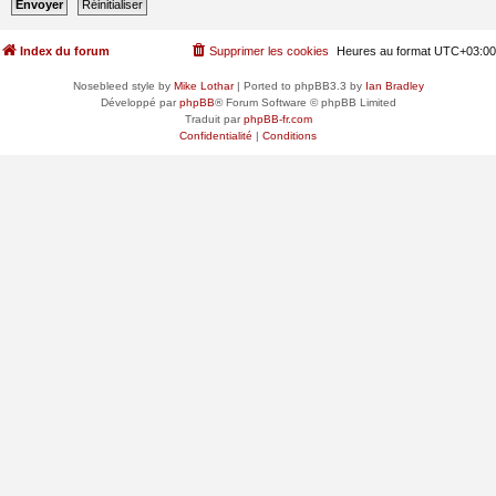
Index du forum
Supprimer les cookies
Heures au format
UTC+03:00
Nosebleed style by
Mike Lothar
| Ported to phpBB3.3 by
Ian Bradley
Développé par
phpBB
® Forum Software © phpBB Limited
Traduit par
phpBB-fr.com
Confidentialité
|
Conditions