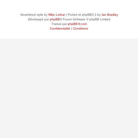
Nosebleed style by
Mike Lothar
| Ported to phpBB3.3 by
Ian Bradley
Développé par
phpBB
® Forum Software © phpBB Limited
Traduit par
phpBB-fr.com
Confidentialité
|
Conditions