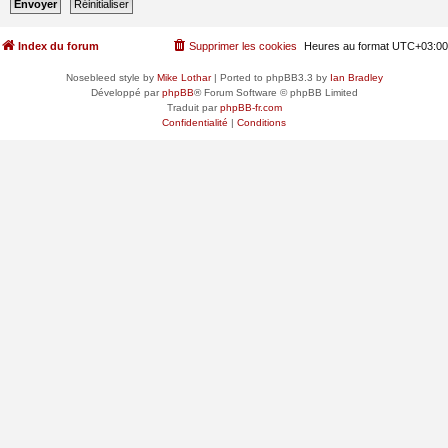
Index du forum
Supprimer les cookies
Heures au format
UTC+03:00
Nosebleed style by
Mike Lothar
| Ported to phpBB3.3 by
Ian Bradley
Développé par
phpBB
® Forum Software © phpBB Limited
Traduit par
phpBB-fr.com
Confidentialité
|
Conditions