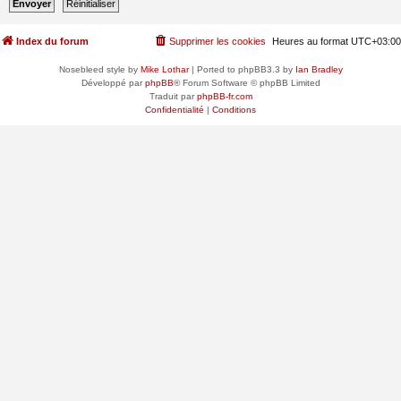
Index du forum
Supprimer les cookies
Heures au format
UTC+03:00
Nosebleed style by
Mike Lothar
| Ported to phpBB3.3 by
Ian Bradley
Développé par
phpBB
® Forum Software © phpBB Limited
Traduit par
phpBB-fr.com
Confidentialité
|
Conditions