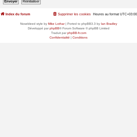
Index du forum
Supprimer les cookies
Heures au format
UTC+03:00
Nosebleed style by
Mike Lothar
| Ported to phpBB3.3 by
Ian Bradley
Développé par
phpBB
® Forum Software © phpBB Limited
Traduit par
phpBB-fr.com
Confidentialité
|
Conditions