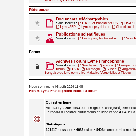
Références
Documents téléchargeables
Sous-forums :
ILADS et traitements US
,
IDSA / 
Lyme/SEP
,
Lyme et psychiatrie
,
Chronicité de 
Publications scientifiques
Sous-forums :
Les tiques, les borrelias…
,
Sites I
Forum
Archives Forum Lyme Francophone
Sous-forums :
Sondages
,
France
,
Europe (ho
forum
,
U.S.A.
,
Allemagne
,
Suisse
,
Angleterr
française de lutte contre les Maladies Vectorielles à Tiques
Nous sommes le 06 août 2026 11:08
Forum Lyme Francophone Index du forum
Qui est en ligne
Au total il y a
209
utilisateurs en ligne : 0 enregistré, 0 invisib
Le record du nombre d’utilisateurs en ligne est de
4904
, le 08
Statistiques
121417
messages •
4935
sujets •
5406
membres • Le membre 