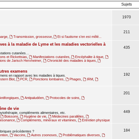
Sujets
1970
211
harge
,
Transmission, grossesse
,
Et si l'autisme s'en est mêlé...
ves à la maladie de Lyme et les maladies vectorielles à
435
estations cutanées…
ions et Rickettsias
,
Manifestations cutanées
,
Encéphalite à tique
,
ions de Jarisch Herxheimer
,
Chronicité des maladies à tiques
,
autres examens
192
amens en rapport avec les maladies à tiques.
tern Blot
,
PCR
,
Ponctions lombaires
,
Phages
,
IRM
,
201
Antifongiques
,
Antipaludéen
,
Protocoles de soins
,
ène de vie
449
ytothérapie, compléments alimentaires, etc.
,
Boissons
,
Hygiène de vie
,
Médecines parallèles
,
oresonance
,
Compléments, minéraux et vitamines
,
Entretien physique
184
rubriques précédentes ?
ntion
,
Vaccins
,
Autres zoonoses
,
Problématiques diverses
,