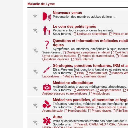
Maladie de Lyme
Nouveaux venus
Présentation des membres adultes du forum.
Le coin des petits lymés
Pédiatrie et tout ce qui concerne les enfants.
Sous-forums :
Littérature scientifique
,
Prise en c
Questions et informations médicales relati
tiques
Symptômes, co-infections, encéphalite à tique, manif
Sous-forums :
Quelques symptômes en détail
,
Co-infect
Lyme et autres maladies
,
Modes de transmission
,
Réact
Questions diverses
,
Sites Internet
Sérologies, ponctions lombaires, IRM et 
Elisa, Western Blot, ponctions lombaires et autres ex
Sous-forums :
Elisa
,
Western Blot
,
Bandes Wes
Laboratoires
,
Autres tests, examens divers
Médecine allopathique
Antibiothérapies et autres médicaments allopathiques.
Sous-forums :
Antibiotiques
,
Antiparasitaires
,
Antidépresseurs et anxiolytiques
,
Antidouleurs
Médecines parallèles, alimentation et hygi
Thérapies naturelles, médecine douce, homépathie, ph
Sous-forums :
Alimentation
,
Recettes de cuisine
Aromathérapie
,
Homéopathie
,
Phytothérapie
,
Rife/Bi
Autre
Votre question/information n'entre pas dans une des 
Sous-forums :
Travail / CPAM / ALD / RSA
,
Préve
MDPH / RQTH / AAH / cartes