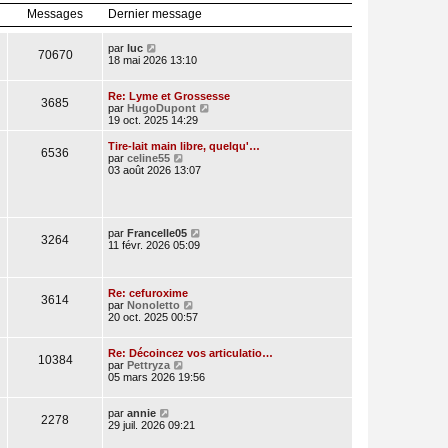
l
r
Messages
Dernier message
e
n
d
i
e
e
V
par
luc
70670
r
r
o
18 mai 2026 13:10
n
m
i
i
e
r
e
s
l
Re: Lyme et Grossesse
3685
r
s
e
V
par
HugoDupont
m
a
d
o
19 oct. 2025 14:29
e
g
e
i
s
e
r
r
Tire-lait main libre, quelqu'…
s
6536
n
l
V
par
celine55
a
i
e
o
03 août 2026 13:07
g
e
d
i
e
r
e
r
m
r
l
e
n
e
s
i
d
V
par
Francelle05
3264
s
e
e
o
11 févr. 2026 05:09
a
r
r
i
g
m
n
r
e
e
i
l
s
e
e
Re: cefuroxime
3614
s
r
V
d
par
Nonoletto
a
m
o
e
20 oct. 2025 00:57
g
e
i
r
e
s
r
n
s
l
i
Re: Décoincez vos articulatio…
10384
a
V
e
e
par
Pettryza
g
o
d
r
05 mars 2026 19:56
e
i
e
m
r
r
e
V
l
n
s
par
annie
2278
o
e
i
s
29 juil. 2026 09:21
i
d
e
a