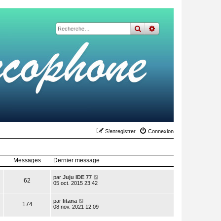
rechercher
recherche
avancée
S’enregistrer
Connexion
Messages
Dernier message
V
par
Juju IDE 77
62
o
05 oct. 2015 23:42
i
r
V
l
par
litana
174
o
e
08 nov. 2021 12:09
i
d
r
e