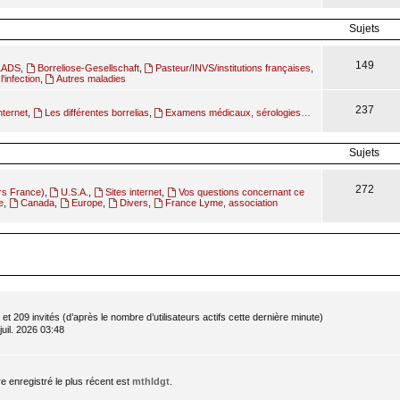
Sujets
149
ILADS
,
Borreliose-Gesellschaft
,
Pasteur/INVS/institutions françaises
,
l'infection
,
Autres maladies
237
nternet
,
Les différentes borrelias
,
Examens médicaux, sérologies…
Sujets
272
rs France)
,
U.S.A.
,
Sites internet
,
Vos questions concernant ce
e
,
Canada
,
Europe
,
Divers
,
France Lyme, association
le et 209 invités (d’après le nombre d’utilisateurs actifs cette dernière minute)
 juil. 2026 03:48
enregistré le plus récent est
mthldgt
.