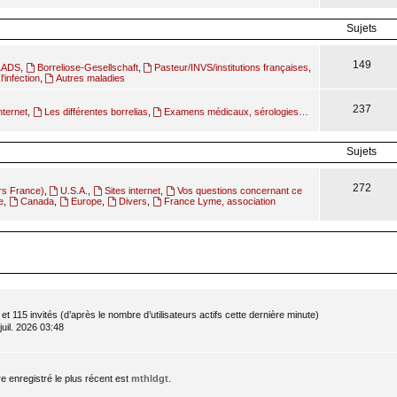
Sujets
149
ILADS
,
Borreliose-Gesellschaft
,
Pasteur/INVS/institutions françaises
,
l'infection
,
Autres maladies
237
nternet
,
Les différentes borrelias
,
Examens médicaux, sérologies…
Sujets
272
rs France)
,
U.S.A.
,
Sites internet
,
Vos questions concernant ce
e
,
Canada
,
Europe
,
Divers
,
France Lyme, association
e et 115 invités (d’après le nombre d’utilisateurs actifs cette dernière minute)
 juil. 2026 03:48
enregistré le plus récent est
mthldgt
.