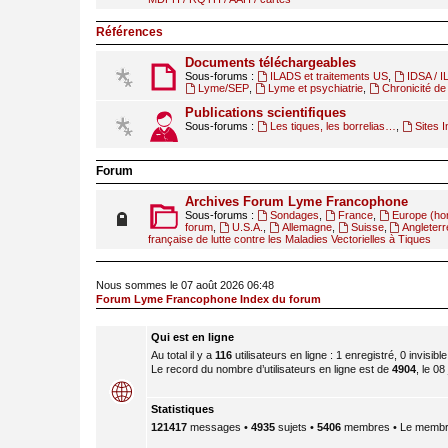
Références
Documents téléchargeables
Sous-forums :
ILADS et traitements US
,
IDSA / 
Lyme/SEP
,
Lyme et psychiatrie
,
Chronicité de 
Publications scientifiques
Sous-forums :
Les tiques, les borrelias…
,
Sites I
Forum
Archives Forum Lyme Francophone
Sous-forums :
Sondages
,
France
,
Europe (ho
forum
,
U.S.A.
,
Allemagne
,
Suisse
,
Angleterr
française de lutte contre les Maladies Vectorielles à Tiques
Nous sommes le 07 août 2026 06:48
Forum Lyme Francophone Index du forum
Qui est en ligne
Au total il y a
116
utilisateurs en ligne : 1 enregistré, 0 invisibl
Le record du nombre d’utilisateurs en ligne est de
4904
, le 08
Statistiques
121417
messages •
4935
sujets •
5406
membres • Le membre 