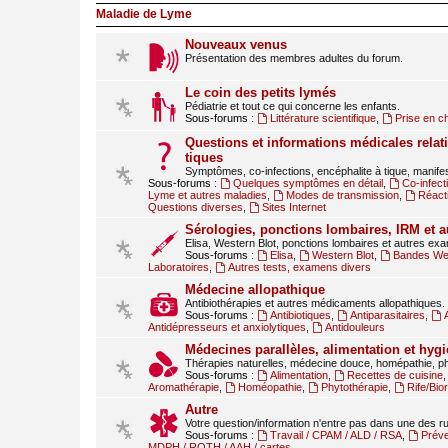
Maladie de Lyme
Nouveaux venus
Présentation des membres adultes du forum.
Le coin des petits lymés
Pédiatrie et tout ce qui concerne les enfants.
Sous-forums :
Littérature scientifique
,
Prise en c
Questions et informations médicales relati
tiques
Symptômes, co-infections, encéphalite à tique, manif
Sous-forums :
Quelques symptômes en détail
,
Co-infect
Lyme et autres maladies
,
Modes de transmission
,
Réact
Questions diverses
,
Sites Internet
Sérologies, ponctions lombaires, IRM et 
Elisa, Western Blot, ponctions lombaires et autres ex
Sous-forums :
Elisa
,
Western Blot
,
Bandes Wes
Laboratoires
,
Autres tests, examens divers
Médecine allopathique
Antibiothérapies et autres médicaments allopathiques.
Sous-forums :
Antibiotiques
,
Antiparasitaires
,
Antidépresseurs et anxiolytiques
,
Antidouleurs
Médecines parallèles, alimentation et hygi
Thérapies naturelles, médecine douce, homépathie, ph
Sous-forums :
Alimentation
,
Recettes de cuisine
Aromathérapie
,
Homéopathie
,
Phytothérapie
,
Rife/Bi
Autre
Votre question/information n'entre pas dans une des 
Sous-forums :
Travail / CPAM / ALD / RSA
,
Préve
MDPH / RQTH / AAH / cartes