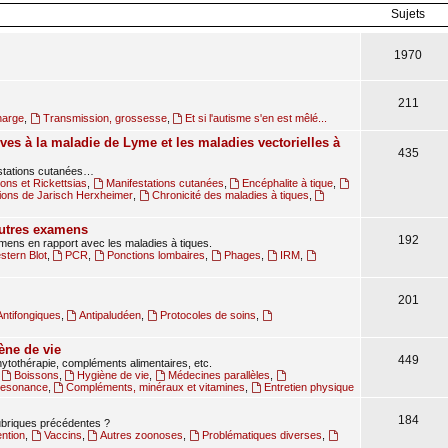
Sujets
1970
211
harge
,
Transmission, grossesse
,
Et si l'autisme s'en est mêlé...
ves à la maladie de Lyme et les maladies vectorielles à
435
estations cutanées…
ions et Rickettsias
,
Manifestations cutanées
,
Encéphalite à tique
,
ions de Jarisch Herxheimer
,
Chronicité des maladies à tiques
,
autres examens
192
amens en rapport avec les maladies à tiques.
tern Blot
,
PCR
,
Ponctions lombaires
,
Phages
,
IRM
,
201
Antifongiques
,
Antipaludéen
,
Protocoles de soins
,
ène de vie
449
ytothérapie, compléments alimentaires, etc.
,
Boissons
,
Hygiène de vie
,
Médecines parallèles
,
oresonance
,
Compléments, minéraux et vitamines
,
Entretien physique
184
rubriques précédentes ?
ntion
,
Vaccins
,
Autres zoonoses
,
Problématiques diverses
,