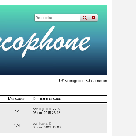
rechercher
recherche
avancée
S’enregistrer
Connexion
Messages
Dernier message
V
par
Juju IDE 77
62
o
05 oct. 2015 23:42
i
r
V
l
par
litana
174
o
e
08 nov. 2021 12:09
i
d
r
e