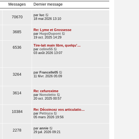
l
r
Messages
Dernier message
e
n
d
i
e
e
V
par
luc
70670
r
r
o
18 mai 2026 13:10
n
m
i
i
e
r
e
s
l
Re: Lyme et Grossesse
3685
r
s
e
V
par
HugoDupont
m
a
d
o
19 oct. 2025 14:29
e
g
e
i
s
e
r
r
Tire-lait main libre, quelqu'…
s
6536
n
l
V
par
celine55
a
i
e
o
03 août 2026 13:07
g
e
d
i
e
r
e
r
m
r
l
e
n
e
s
i
d
V
par
Francelle05
3264
s
e
e
o
11 févr. 2026 05:09
a
r
r
i
g
m
n
r
e
e
i
l
s
e
e
Re: cefuroxime
3614
s
r
V
d
par
Nonoletto
a
m
o
e
20 oct. 2025 00:57
g
e
i
r
e
s
r
n
s
l
i
Re: Décoincez vos articulatio…
10384
a
V
e
e
par
Pettryza
g
o
d
r
05 mars 2026 19:56
e
i
e
m
r
r
e
V
l
n
s
par
annie
2278
o
e
i
s
29 juil. 2026 09:21
i
d
e
a