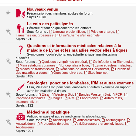
Nouveaux venus
Présentation des membres adultes du forum.
Sujets :
1970
Le coin des petits lymés
Pédiatrie et tout ce qui concerne les enfants.
Sous-forums :
Littérature scientifique
,
Prise en charge
,
Transmission, grossesse
,
Et si l'autisme s'en est mêlé...
Sujets :
211
Questions et informations médicales relatives à la
maladie de Lyme et les maladies vectorielles à tiques
Symptômes, co-infections, encéphalite à tique, manifestations
cutanées…
Sous-forums :
Quelques symptômes en détail
,
Co-infections et Rickettsias
,
Manifestations cutanées
,
Encéphalite à tique
,
Lyme et autres maladies
,
Modes de transmission
,
Réactions de Jarisch Herxheimer
,
Chronicité
des maladies à tiques
,
Questions diverses
,
Sites Internet
Sujets :
435
Sérologies, ponctions lombaires, IRM et autres examens
Elisa, Western Blot, ponctions lombaires et autres examens en rapport
avec les maladies à tiques.
Sous-forums :
Elisa
,
Western Blot
,
Bandes Western Blot
,
PCR
,
Ponctions lombaires
,
Phages
,
IRM
,
Laboratoires
,
Autres tests,
examens divers
Sujets :
192
Médecine allopathique
Antibiothérapies et autres médicaments allopathiques.
Sous-forums :
Antibiotiques
,
Antiparasitaires
,
Antifongiques
,
Antipaludéen
,
Protocoles de soins
,
Antidépresseurs et anxiolytiques
,
Antidouleurs
Sujets :
201