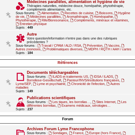
Médecines parallèles, alimentation et hygiène de vie
Thérapies naturelles, médecine douce, homépathie, phytothérapie,
compléments alimentaires, etc.
Sous-forums :
Alimentation
,
Recettes de cuisine
,
Boissons
,
Hygiène
de vie
,
Médecines parallèles
,
Aromathérapie
,
Homéopathie
,
Phytothérapie
,
Rife/Bioresonance
,
Compléments, minéraux et vitamines
,
Entretien physique
Sujets :
449
Autre
Votre question/information n'entre pas dans une des rubriques
précédentes ?
Sous-forums :
Travail / CPAM / ALD / RSA
,
Prévention
,
Vaccins
,
Autres zoonoses
,
Problématiques diverses
,
MDPH / RQTH / AAH / cartes
Sujets :
184
Références
Documents téléchargeables
Sous-forums :
ILADS et traitements US
,
IDSA / ILADS
,
Borreliose-Gesellschaft
,
Pasteur/INVS/institutions françaises
,
Lyme/SEP
,
Lyme et psychiatrie
,
Chronicité de l'infection
,
Autres
maladies
Sujets :
149
Publications scientifiques
Sous-forums :
Les tiques, les borrelias…
,
Sites Internet
,
Les
différentes borrelias
,
Examens médicaux, sérologies…
Sujets :
237
Forum
Archives Forum Lyme Francophone
Sous-forums :
Sondages
,
France
,
Europe (hors France)
,