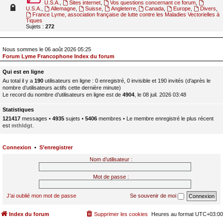
U.S.A.
,
Sites internet
,
Vos questions concernant ce forum
,
U.S.A.
,
Allemagne
,
Suisse
,
Angleterre
,
Canada
,
Europe
,
Divers
,
France Lyme, association française de lutte contre les Maladies Vectorielles à
Tiques
Sujets :
272
Nous sommes le 06 août 2026 05:25
Forum Lyme Francophone Index du forum
Qui est en ligne
Au total il y a
190
utilisateurs en ligne : 0 enregistré, 0 invisible et 190 invités (d’après le
nombre d’utilisateurs actifs cette dernière minute)
Le record du nombre d’utilisateurs en ligne est de
4904
, le 08 juil. 2026 03:48
Statistiques
121417
messages •
4935
sujets •
5406
membres • Le membre enregistré le plus récent
est
mthldgt
.
Connexion
•
S’enregistrer
Nom d’utilisateur :
Mot de passe :
J’ai oublié mon mot de passe
Se souvenir de moi
Index du forum
Supprimer les cookies
Heures au format
UTC+03:00