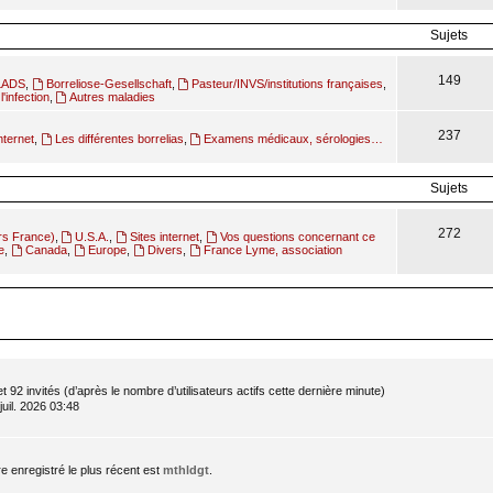
Sujets
149
ILADS
,
Borreliose-Gesellschaft
,
Pasteur/INVS/institutions françaises
,
l'infection
,
Autres maladies
237
nternet
,
Les différentes borrelias
,
Examens médicaux, sérologies…
Sujets
272
rs France)
,
U.S.A.
,
Sites internet
,
Vos questions concernant ce
e
,
Canada
,
Europe
,
Divers
,
France Lyme, association
 et 92 invités (d’après le nombre d’utilisateurs actifs cette dernière minute)
 juil. 2026 03:48
enregistré le plus récent est
mthldgt
.