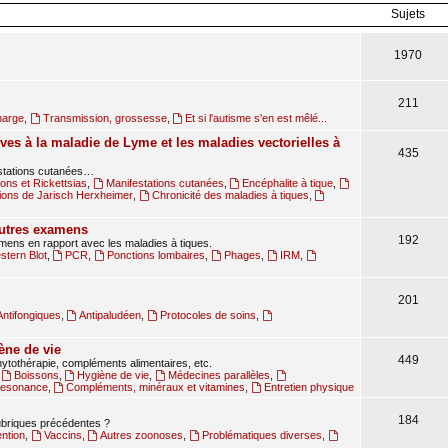
Sujets
1970
211
harge
,
Transmission, grossesse
,
Et si l'autisme s'en est mêlé...
ves à la maladie de Lyme et les maladies vectorielles à
435
estations cutanées…
ions et Rickettsias
,
Manifestations cutanées
,
Encéphalite à tique
,
ions de Jarisch Herxheimer
,
Chronicité des maladies à tiques
,
autres examens
192
amens en rapport avec les maladies à tiques.
tern Blot
,
PCR
,
Ponctions lombaires
,
Phages
,
IRM
,
201
Antifongiques
,
Antipaludéen
,
Protocoles de soins
,
ène de vie
449
ytothérapie, compléments alimentaires, etc.
,
Boissons
,
Hygiène de vie
,
Médecines parallèles
,
oresonance
,
Compléments, minéraux et vitamines
,
Entretien physique
184
rubriques précédentes ?
ntion
,
Vaccins
,
Autres zoonoses
,
Problématiques diverses
,