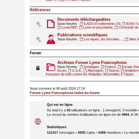
Références
Documents téléchargeables
Sous-forums :
ILADS et traitements US
,
IDSA / 
Lyme/SEP
,
Lyme et psychiatrie
,
Chronicité de 
Publications scientifiques
Sous-forums :
Les tiques, les borrelias…
,
Sites I
Forum
Archives Forum Lyme Francophone
Sous-forums :
Sondages
,
France
,
Europe (ho
forum
,
U.S.A.
,
Allemagne
,
Suisse
,
Angleterr
française de lutte contre les Maladies Vectorielles à Tiques
Nous sommes le 08 août 2026 17:24
Forum Lyme Francophone Index du forum
Qui est en ligne
Au total il y a
93
utilisateurs en ligne : 1 enregistré, 0 invisible
Le record du nombre d’utilisateurs en ligne est de
4904
, le 08
Statistiques
121417
messages •
4935
sujets •
5406
membres • Le membre 