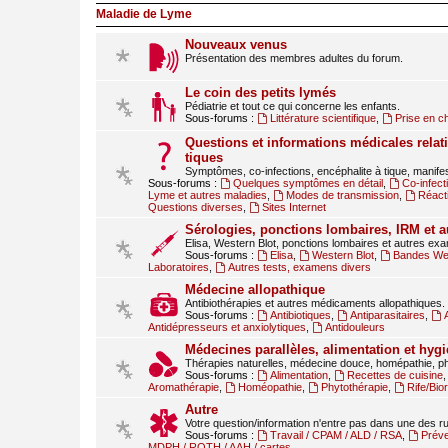
Maladie de Lyme
Nouveaux venus
Présentation des membres adultes du forum.
Le coin des petits lymés
Pédiatrie et tout ce qui concerne les enfants.
Sous-forums :
Littérature scientifique
,
Prise en c
Questions et informations médicales relati
tiques
Symptômes, co-infections, encéphalite à tique, manif
Sous-forums :
Quelques symptômes en détail
,
Co-infect
Lyme et autres maladies
,
Modes de transmission
,
Réact
Questions diverses
,
Sites Internet
Sérologies, ponctions lombaires, IRM et 
Elisa, Western Blot, ponctions lombaires et autres ex
Sous-forums :
Elisa
,
Western Blot
,
Bandes Wes
Laboratoires
,
Autres tests, examens divers
Médecine allopathique
Antibiothérapies et autres médicaments allopathiques.
Sous-forums :
Antibiotiques
,
Antiparasitaires
,
Antidépresseurs et anxiolytiques
,
Antidouleurs
Médecines parallèles, alimentation et hygi
Thérapies naturelles, médecine douce, homépathie, ph
Sous-forums :
Alimentation
,
Recettes de cuisine
Aromathérapie
,
Homéopathie
,
Phytothérapie
,
Rife/Bi
Autre
Votre question/information n'entre pas dans une des 
Sous-forums :
Travail / CPAM / ALD / RSA
,
Préve
MDPH / RQTH / AAH / cartes