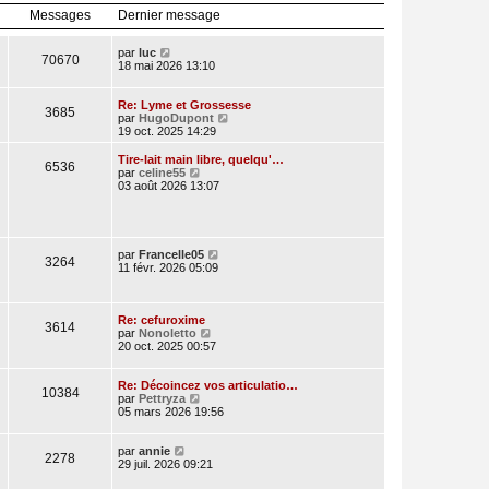
l
r
Messages
Dernier message
e
n
d
i
e
e
V
par
luc
70670
r
r
o
18 mai 2026 13:10
n
m
i
i
e
r
e
s
l
Re: Lyme et Grossesse
3685
r
s
e
V
par
HugoDupont
m
a
d
o
19 oct. 2025 14:29
e
g
e
i
s
e
r
r
Tire-lait main libre, quelqu'…
s
6536
n
l
V
par
celine55
a
i
e
o
03 août 2026 13:07
g
e
d
i
e
r
e
r
m
r
l
e
n
e
s
i
d
V
par
Francelle05
3264
s
e
e
o
11 févr. 2026 05:09
a
r
r
i
g
m
n
r
e
e
i
l
s
e
e
Re: cefuroxime
3614
s
r
V
d
par
Nonoletto
a
m
o
e
20 oct. 2025 00:57
g
e
i
r
e
s
r
n
s
l
i
Re: Décoincez vos articulatio…
10384
a
V
e
e
par
Pettryza
g
o
d
r
05 mars 2026 19:56
e
i
e
m
r
r
e
V
l
n
s
par
annie
2278
o
e
i
s
29 juil. 2026 09:21
i
d
e
a