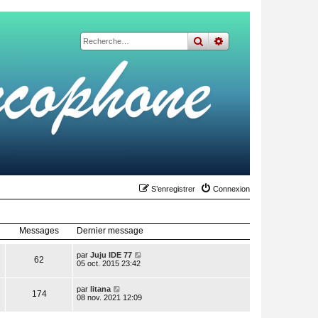
rechercher
recherche
avancée
S’enregistrer
Connexion
Messages
Dernier message
V
par
Juju IDE 77
62
o
05 oct. 2015 23:42
i
r
V
l
par
litana
174
o
e
08 nov. 2021 12:09
i
d
r
e