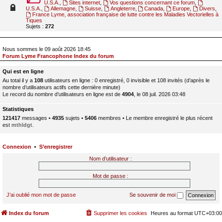
U.S.A.
,
Sites internet
,
Vos questions concernant ce forum
,
U.S.A.
,
Allemagne
,
Suisse
,
Angleterre
,
Canada
,
Europe
,
Divers
,
France Lyme, association française de lutte contre les Maladies Vectorielles à
Tiques
Sujets :
272
Nous sommes le 09 août 2026 18:45
Forum Lyme Francophone Index du forum
Qui est en ligne
Au total il y a
108
utilisateurs en ligne : 0 enregistré, 0 invisible et 108 invités (d’après le
nombre d’utilisateurs actifs cette dernière minute)
Le record du nombre d’utilisateurs en ligne est de
4904
, le 08 juil. 2026 03:48
Statistiques
121417
messages •
4935
sujets •
5406
membres • Le membre enregistré le plus récent
est
mthldgt
.
Connexion
•
S’enregistrer
Nom d’utilisateur :
Mot de passe :
J’ai oublié mon mot de passe
Se souvenir de moi
Index du forum
Supprimer les cookies
Heures au format
UTC+03:00