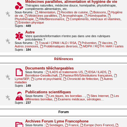
Médecines parallèles, alimentation et hygiène de vie
Thérapies naturelles, médecine douce, homépathie, phytothérapie,
compléments alimentaires, etc.
Sous-forums :
Alimentation
,
Recettes de cuisine
,
Boissons
,
Hygiène
de vie
,
Médecines parallèles
,
Aromathérapie
,
Homéopathie
,
Phytothérapie
,
Rife/Bioresonance
,
Compléments, minéraux et vitamines
,
Entretien physique
Sujets :
449
Autre
Votre question/information n'entre pas dans une des rubriques
précédentes ?
Sous-forums :
Travail / CPAM / ALD / RSA
,
Prévention
,
Vaccins
,
Autres zoonoses
,
Problématiques diverses
,
MDPH / RQTH / AAH / cartes
Sujets :
184
Références
Documents téléchargeables
Sous-forums :
ILADS et traitements US
,
IDSA / ILADS
,
Borreliose-Gesellschaft
,
Pasteur/INVS/institutions françaises
,
Lyme/SEP
,
Lyme et psychiatrie
,
Chronicité de l'infection
,
Autres
maladies
Sujets :
149
Publications scientifiques
Sous-forums :
Les tiques, les borrelias…
,
Sites Internet
,
Les
différentes borrelias
,
Examens médicaux, sérologies…
Sujets :
237
Forum
Archives Forum Lyme Francophone
Sous-forums :
Sondages
,
France
,
Europe (hors France)
,