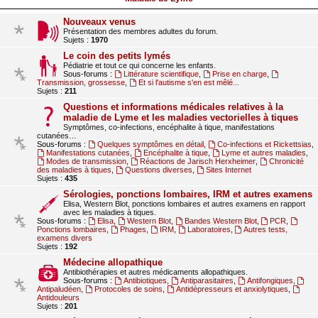
Nouveaux venus
Présentation des membres adultes du forum.
Sujets :
1970
Le coin des petits lymés
Pédiatrie et tout ce qui concerne les enfants.
Sous-forums :
Littérature scientifique
,
Prise en charge
,
Transmission, grossesse
,
Et si l'autisme s'en est mêlé...
Sujets :
211
Questions et informations médicales relatives à la
maladie de Lyme et les maladies vectorielles à tiques
Symptômes, co-infections, encéphalite à tique, manifestations
cutanées…
Sous-forums :
Quelques symptômes en détail
,
Co-infections et Rickettsias
,
Manifestations cutanées
,
Encéphalite à tique
,
Lyme et autres maladies
,
Modes de transmission
,
Réactions de Jarisch Herxheimer
,
Chronicité
des maladies à tiques
,
Questions diverses
,
Sites Internet
Sujets :
435
Sérologies, ponctions lombaires, IRM et autres examens
Elisa, Western Blot, ponctions lombaires et autres examens en rapport
avec les maladies à tiques.
Sous-forums :
Elisa
,
Western Blot
,
Bandes Western Blot
,
PCR
,
Ponctions lombaires
,
Phages
,
IRM
,
Laboratoires
,
Autres tests,
examens divers
Sujets :
192
Médecine allopathique
Antibiothérapies et autres médicaments allopathiques.
Sous-forums :
Antibiotiques
,
Antiparasitaires
,
Antifongiques
,
Antipaludéen
,
Protocoles de soins
,
Antidépresseurs et anxiolytiques
,
Antidouleurs
Sujets :
201