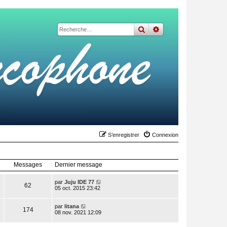
rechercher
recherche
avancée
S’enregistrer
Connexion
Messages
Dernier message
V
par
Juju IDE 77
62
o
05 oct. 2015 23:42
i
r
V
l
par
litana
174
o
e
08 nov. 2021 12:09
i
d
r
e