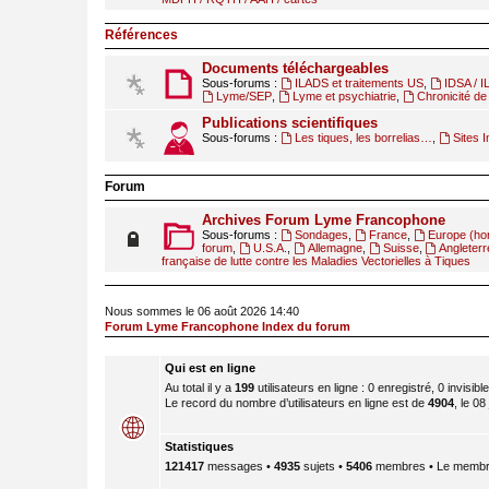
Références
Documents téléchargeables
Sous-forums :
ILADS et traitements US
,
IDSA / 
Lyme/SEP
,
Lyme et psychiatrie
,
Chronicité de 
Publications scientifiques
Sous-forums :
Les tiques, les borrelias…
,
Sites I
Forum
Archives Forum Lyme Francophone
Sous-forums :
Sondages
,
France
,
Europe (ho
forum
,
U.S.A.
,
Allemagne
,
Suisse
,
Angleterr
française de lutte contre les Maladies Vectorielles à Tiques
Nous sommes le 06 août 2026 14:40
Forum Lyme Francophone Index du forum
Qui est en ligne
Au total il y a
199
utilisateurs en ligne : 0 enregistré, 0 invisib
Le record du nombre d’utilisateurs en ligne est de
4904
, le 08
Statistiques
121417
messages •
4935
sujets •
5406
membres • Le membre 