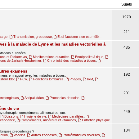
Sujets
1970
211
harge
,
Transmission, grossesse
,
Et si l'autisme s'en est mêlé...
ves à la maladie de Lyme et les maladies vectorielles à
435
estations cutanées…
ions et Rickettsias
,
Manifestations cutanées
,
Encéphalite à tique
,
ions de Jarisch Herxheimer
,
Chronicité des maladies à tiques
,
autres examens
192
amens en rapport avec les maladies à tiques.
tern Blot
,
PCR
,
Ponctions lombaires
,
Phages
,
IRM
,
201
Antifongiques
,
Antipaludéen
,
Protocoles de soins
,
ène de vie
449
ytothérapie, compléments alimentaires, etc.
,
Boissons
,
Hygiène de vie
,
Médecines parallèles
,
oresonance
,
Compléments, minéraux et vitamines
,
Entretien physique
184
rubriques précédentes ?
ntion
,
Vaccins
,
Autres zoonoses
,
Problématiques diverses
,