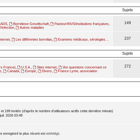
Sujets
149
ILADS
,
Borreliose-Gesellschaft
,
Pasteur/INVS/institutions françaises
,
l'infection
,
Autres maladies
237
nternet
,
Les différentes borrelias
,
Examens médicaux, sérologies…
Sujets
272
rs France)
,
U.S.A.
,
Sites internet
,
Vos questions concernant ce
e
,
Canada
,
Europe
,
Divers
,
France Lyme, association
le et 199 invités (d’après le nombre d’utilisateurs actifs cette dernière minute)
 juil. 2026 03:48
enregistré le plus récent est
mthldgt
.