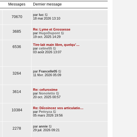
l
r
Messages
Dernier message
e
n
d
i
e
e
V
par
luc
70670
r
r
o
18 mai 2026 13:10
n
m
i
i
e
r
e
s
l
Re: Lyme et Grossesse
3685
r
s
e
V
par
HugoDupont
m
a
d
o
19 oct. 2025 14:29
e
g
e
i
s
e
r
r
Tire-lait main libre, quelqu'…
s
6536
n
l
V
par
celine55
a
i
e
o
03 août 2026 13:07
g
e
d
i
e
r
e
r
m
r
l
e
n
e
s
i
d
V
par
Francelle05
3264
s
e
e
o
11 févr. 2026 05:09
a
r
r
i
g
m
n
r
e
e
i
l
s
e
e
Re: cefuroxime
3614
s
r
V
d
par
Nonoletto
a
m
o
e
20 oct. 2025 00:57
g
e
i
r
e
s
r
n
s
l
i
Re: Décoincez vos articulatio…
10384
a
V
e
e
par
Pettryza
g
o
d
r
05 mars 2026 19:56
e
i
e
m
r
r
e
V
l
n
s
par
annie
2278
o
e
i
s
29 juil. 2026 09:21
i
d
e
a