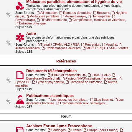
Médecines parallèles, alimentation et hygiène de vie
Thérapies naturelles, médecine douce, homépathie, phytothérapie,
compléments alimentaires, etc.
Sous-forums :
Alimentation
,
Recettes de cuisine
,
Boissons
,
Hygiène
de vie
,
Médecines parallèles
,
Aromathérapie
,
Homéopathie
,
Phytothérapie
,
Rife/Bioresonance
,
Compléments, minéraux et vitamines
,
Entretien physique
Sujets :
449
Autre
Votre question/information n'entre pas dans une des rubriques
précédentes ?
Sous-forums :
Travail / CPAM / ALD / RSA
,
Prévention
,
Vaccins
,
Autres zoonoses
,
Problématiques diverses
,
MDPH / RQTH / AAH / cartes
Sujets :
184
Références
Documents téléchargeables
Sous-forums :
ILADS et traitements US
,
IDSA / ILADS
,
Borreliose-Gesellschaft
,
Pasteur/INVS/institutions françaises
,
Lyme/SEP
,
Lyme et psychiatrie
,
Chronicité de l'infection
,
Autres
maladies
Sujets :
149
Publications scientifiques
Sous-forums :
Les tiques, les borrelias…
,
Sites Internet
,
Les
différentes borrelias
,
Examens médicaux, sérologies…
Sujets :
237
Forum
Archives Forum Lyme Francophone
Sous-forums :
Sondages
,
France
,
Europe (hors France)
,