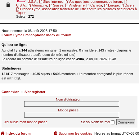
U.S.A.
,
Sites internet
,
Vos questions concernant ce forum
,
U.S.A.
,
Allemagne
,
Suisse
,
Angleterre
,
Canada
,
Europe
,
Divers
,
France Lyme, association française de lutte contre les Maladies Vectorielles à
Tiques
Sujets :
272
Nous sommes le 06 août 2026 17:50
Forum Lyme Francophone Index du forum
Qui est en ligne
Au total il y a
144
utilisateurs en ligne : 1 enregistré, 0 invisible et 143 invités (d’après le
nombre d’utilisateurs actifs cette dernière minute)
Le record du nombre d’utilisateurs en ligne est de
4904
, le 08 juil. 2026 03:48
Statistiques
121417
messages •
4935
sujets •
5406
membres • Le membre enregistré le plus récent
est
mthldgt
.
Connexion
•
S’enregistrer
Nom d’utilisateur :
Mot de passe :
J’ai oublié mon mot de passe
Se souvenir de moi
Index du forum
Supprimer les cookies
Heures au format
UTC+03:00