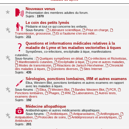
Nouveaux venus
Présentation des membres adultes du forum.
Sujets :
1970
Le coin des petits lymés
Pédiatrie et tout ce qui concerne les enfants.
Sous-forums :
Littérature scientifique
,
Prise en charge
,
Transmission, grossesse
,
Et si l'autisme s'en est mêlé...
Sujets :
211
Questions et informations médicales relatives à la
maladie de Lyme et les maladies vectorielles à tiques
Symptômes, co-infections, encéphalite à tique, manifestations
cutanées…
Sous-forums :
Quelques symptômes en détail
,
Co-infections et Rickettsias
,
Manifestations cutanées
,
Encéphalite à tique
,
Lyme et autres maladies
,
Modes de transmission
,
Réactions de Jarisch Herxheimer
,
Chronicité
des maladies à tiques
,
Questions diverses
,
Sites Internet
Sujets :
435
Sérologies, ponctions lombaires, IRM et autres examens
Elisa, Western Blot, ponctions lombaires et autres examens en rapport
avec les maladies à tiques.
Sous-forums :
Elisa
,
Western Blot
,
Bandes Western Blot
,
PCR
,
Ponctions lombaires
,
Phages
,
IRM
,
Laboratoires
,
Autres tests,
examens divers
Sujets :
192
Médecine allopathique
Antibiothérapies et autres médicaments allopathiques.
Sous-forums :
Antibiotiques
,
Antiparasitaires
,
Antifongiques
,
Antipaludéen
,
Protocoles de soins
,
Antidépresseurs et anxiolytiques
,
Antidouleurs
Sujets :
201