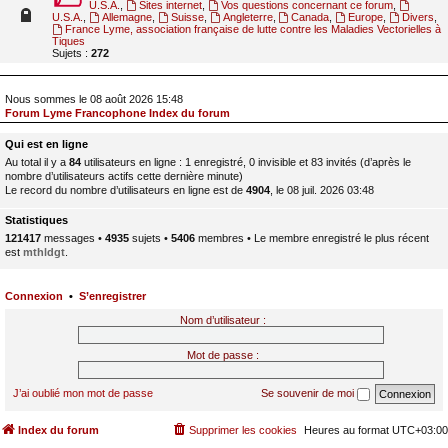
U.S.A.
,
Sites internet
,
Vos questions concernant ce forum
,
U.S.A.
,
Allemagne
,
Suisse
,
Angleterre
,
Canada
,
Europe
,
Divers
,
France Lyme, association française de lutte contre les Maladies Vectorielles à
Tiques
Sujets :
272
Nous sommes le 08 août 2026 15:48
Forum Lyme Francophone Index du forum
Qui est en ligne
Au total il y a
84
utilisateurs en ligne : 1 enregistré, 0 invisible et 83 invités (d’après le
nombre d’utilisateurs actifs cette dernière minute)
Le record du nombre d’utilisateurs en ligne est de
4904
, le 08 juil. 2026 03:48
Statistiques
121417
messages •
4935
sujets •
5406
membres • Le membre enregistré le plus récent
est
mthldgt
.
Connexion
•
S’enregistrer
Nom d’utilisateur :
Mot de passe :
J’ai oublié mon mot de passe
Se souvenir de moi
Index du forum
Supprimer les cookies
Heures au format
UTC+03:00