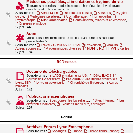
Médecines parallèles, alimentation et hygiène de vie
Thérapies naturelles, médecine douce, homépathie, phytothérapie,
compléments alimentaires, etc.
Sous-forums :
Alimentation
,
Recettes de cuisine
,
Boissons
,
Hygiène
de vie
,
Médecines parallèles
,
Aromathérapie
,
Homéopathie
,
Phytothérapie
,
Rife/Bioresonance
,
Compléments, minéraux et vitamines
,
Entretien physique
Sujets :
449
Autre
Votre question/information n'entre pas dans une des rubriques
précédentes ?
Sous-forums :
Travail / CPAM / ALD / RSA
,
Prévention
,
Vaccins
,
Autres zoonoses
,
Problématiques diverses
,
MDPH / RQTH / AAH / cartes
Sujets :
184
Références
Documents téléchargeables
Sous-forums :
ILADS et traitements US
,
IDSA / ILADS
,
Borreliose-Gesellschaft
,
Pasteur/INVS/institutions françaises
,
Lyme/SEP
,
Lyme et psychiatrie
,
Chronicité de l'infection
,
Autres
maladies
Sujets :
149
Publications scientifiques
Sous-forums :
Les tiques, les borrelias…
,
Sites Internet
,
Les
différentes borrelias
,
Examens médicaux, sérologies…
Sujets :
237
Forum
Archives Forum Lyme Francophone
Sous-forums :
Sondages
,
France
,
Europe (hors France)
,