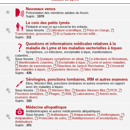
Nouveaux venus
Présentation des membres adultes du forum.
Sujets :
1970
Le coin des petits lymés
Pédiatrie et tout ce qui concerne les enfants.
Sous-forums :
Littérature scientifique
,
Prise en charge
,
Transmission, grossesse
,
Et si l'autisme s'en est mêlé...
Sujets :
211
Questions et informations médicales relatives à la
maladie de Lyme et les maladies vectorielles à tiques
Symptômes, co-infections, encéphalite à tique, manifestations
cutanées…
Sous-forums :
Quelques symptômes en détail
,
Co-infections et Rickettsias
,
Manifestations cutanées
,
Encéphalite à tique
,
Lyme et autres maladies
,
Modes de transmission
,
Réactions de Jarisch Herxheimer
,
Chronicité
des maladies à tiques
,
Questions diverses
,
Sites Internet
Sujets :
435
Sérologies, ponctions lombaires, IRM et autres examens
Elisa, Western Blot, ponctions lombaires et autres examens en rapport
avec les maladies à tiques.
Sous-forums :
Elisa
,
Western Blot
,
Bandes Western Blot
,
PCR
,
Ponctions lombaires
,
Phages
,
IRM
,
Laboratoires
,
Autres tests,
examens divers
Sujets :
192
Médecine allopathique
Antibiothérapies et autres médicaments allopathiques.
Sous-forums :
Antibiotiques
,
Antiparasitaires
,
Antifongiques
,
Antipaludéen
,
Protocoles de soins
,
Antidépresseurs et anxiolytiques
,
Antidouleurs
Sujets :
201