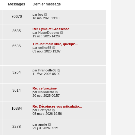
l
r
Messages
Dernier message
e
n
d
i
e
e
V
par
luc
70670
r
r
o
18 mai 2026 13:10
n
m
i
i
e
r
e
s
l
Re: Lyme et Grossesse
3685
r
s
e
V
par
HugoDupont
m
a
d
o
19 oct. 2025 14:29
e
g
e
i
s
e
r
r
Tire-lait main libre, quelqu'…
s
6536
n
l
V
par
celine55
a
i
e
o
03 août 2026 13:07
g
e
d
i
e
r
e
r
m
r
l
e
n
e
s
i
d
V
par
Francelle05
3264
s
e
e
o
11 févr. 2026 05:09
a
r
r
i
g
m
n
r
e
e
i
l
s
e
e
Re: cefuroxime
3614
s
r
V
d
par
Nonoletto
a
m
o
e
20 oct. 2025 00:57
g
e
i
r
e
s
r
n
s
l
i
Re: Décoincez vos articulatio…
10384
a
V
e
e
par
Pettryza
g
o
d
r
05 mars 2026 19:56
e
i
e
m
r
r
e
V
l
n
s
par
annie
2278
o
e
i
s
29 juil. 2026 09:21
i
d
e
a