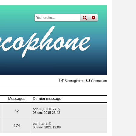
rechercher
recherche
avancée
S’enregistrer
Connexion
Messages
Dernier message
V
par
Juju IDE 77
62
o
05 oct. 2015 23:42
i
r
V
l
par
litana
174
o
e
08 nov. 2021 12:09
i
d
r
e