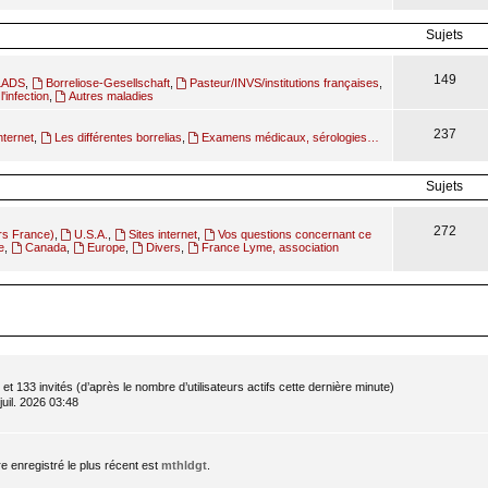
Sujets
149
ILADS
,
Borreliose-Gesellschaft
,
Pasteur/INVS/institutions françaises
,
l'infection
,
Autres maladies
237
nternet
,
Les différentes borrelias
,
Examens médicaux, sérologies…
Sujets
272
rs France)
,
U.S.A.
,
Sites internet
,
Vos questions concernant ce
e
,
Canada
,
Europe
,
Divers
,
France Lyme, association
le et 133 invités (d’après le nombre d’utilisateurs actifs cette dernière minute)
 juil. 2026 03:48
enregistré le plus récent est
mthldgt
.