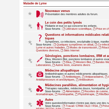
Maladie de Lyme
Nouveaux venus
Présentation des membres adultes du forum.
Le coin des petits lymés
Pédiatrie et tout ce qui concerne les enfants.
Sous-forums :
Littérature scientifique
,
Prise en c
Questions et informations médicales relati
tiques
Symptômes, co-infections, encéphalite à tique, manif
Sous-forums :
Quelques symptômes en détail
,
Co-infect
Lyme et autres maladies
,
Modes de transmission
,
Réact
Questions diverses
,
Sites Internet
Sérologies, ponctions lombaires, IRM et 
Elisa, Western Blot, ponctions lombaires et autres ex
Sous-forums :
Elisa
,
Western Blot
,
Bandes Wes
Laboratoires
,
Autres tests, examens divers
Médecine allopathique
Antibiothérapies et autres médicaments allopathiques.
Sous-forums :
Antibiotiques
,
Antiparasitaires
,
Antidépresseurs et anxiolytiques
,
Antidouleurs
Médecines parallèles, alimentation et hygi
Thérapies naturelles, médecine douce, homépathie, ph
Sous-forums :
Alimentation
,
Recettes de cuisine
Aromathérapie
,
Homéopathie
,
Phytothérapie
,
Rife/Bi
Autre
Votre question/information n'entre pas dans une des 
Sous-forums :
Travail / CPAM / ALD / RSA
,
Préve
MDPH / RQTH / AAH / cartes