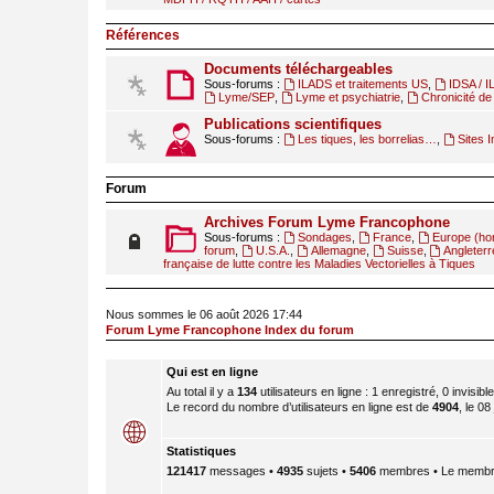
Références
Documents téléchargeables
Sous-forums :
ILADS et traitements US
,
IDSA / 
Lyme/SEP
,
Lyme et psychiatrie
,
Chronicité de 
Publications scientifiques
Sous-forums :
Les tiques, les borrelias…
,
Sites I
Forum
Archives Forum Lyme Francophone
Sous-forums :
Sondages
,
France
,
Europe (ho
forum
,
U.S.A.
,
Allemagne
,
Suisse
,
Angleterr
française de lutte contre les Maladies Vectorielles à Tiques
Nous sommes le 06 août 2026 17:44
Forum Lyme Francophone Index du forum
Qui est en ligne
Au total il y a
134
utilisateurs en ligne : 1 enregistré, 0 invisib
Le record du nombre d’utilisateurs en ligne est de
4904
, le 08
Statistiques
121417
messages •
4935
sujets •
5406
membres • Le membre 