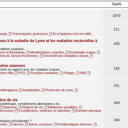
Sujets
1970
211
harge
,
Transmission, grossesse
,
Et si l'autisme s'en est mêlé...
ves à la maladie de Lyme et les maladies vectorielles à
435
estations cutanées…
ions et Rickettsias
,
Manifestations cutanées
,
Encéphalite à tique
,
ions de Jarisch Herxheimer
,
Chronicité des maladies à tiques
,
autres examens
192
amens en rapport avec les maladies à tiques.
tern Blot
,
PCR
,
Ponctions lombaires
,
Phages
,
IRM
,
201
Antifongiques
,
Antipaludéen
,
Protocoles de soins
,
ène de vie
449
ytothérapie, compléments alimentaires, etc.
,
Boissons
,
Hygiène de vie
,
Médecines parallèles
,
oresonance
,
Compléments, minéraux et vitamines
,
Entretien physique
184
rubriques précédentes ?
ntion
,
Vaccins
,
Autres zoonoses
,
Problématiques diverses
,