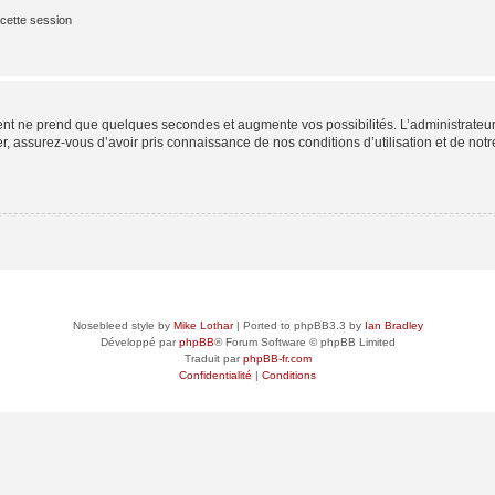
cette session
ment ne prend que quelques secondes et augmente vos possibilités. L’administrate
 assurez-vous d’avoir pris connaissance de nos conditions d’utilisation et de notre 
Nosebleed style by
Mike Lothar
| Ported to phpBB3.3 by
Ian Bradley
Développé par
phpBB
® Forum Software © phpBB Limited
Traduit par
phpBB-fr.com
Confidentialité
|
Conditions