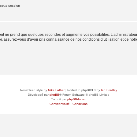
cette session
ment ne prend que quelques secondes et augmente vos possibilités. L’administrate
 assurez-vous d’avoir pris connaissance de nos conditions d’utilisation et de notre 
Nosebleed style by
Mike Lothar
| Ported to phpBB3.3 by
Ian Bradley
Développé par
phpBB
® Forum Software © phpBB Limited
Traduit par
phpBB-fr.com
Confidentialité
|
Conditions