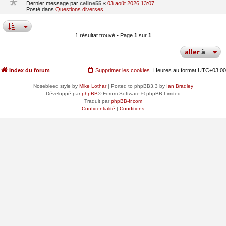
Dernier message par
celine55
«
03 août 2026 13:07
Posté dans
Questions diverses
1 résultat trouvé • Page
1
sur
1
aller
à
Index du forum
Supprimer les cookies
Heures au format
UTC+03:00
Nosebleed style by
Mike Lothar
| Ported to phpBB3.3 by
Ian Bradley
Développé par
phpBB
® Forum Software © phpBB Limited
Traduit par
phpBB-fr.com
Confidentialité
|
Conditions