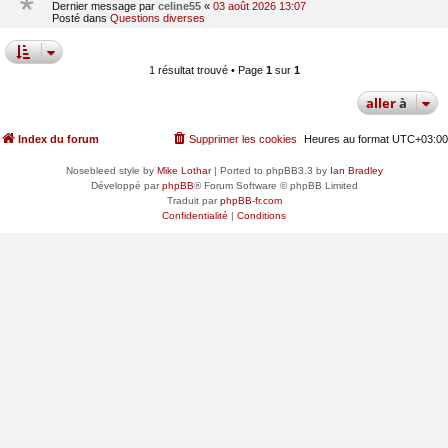
Dernier message par
celine55
«
03 août 2026 13:07
Posté dans
Questions diverses
1 résultat trouvé • Page
1
sur
1
aller
à
Index du forum
Supprimer les cookies
Heures au format
UTC+03:00
Nosebleed style by
Mike Lothar
| Ported to phpBB3.3 by
Ian Bradley
Développé par
phpBB
® Forum Software © phpBB Limited
Traduit par
phpBB-fr.com
Confidentialité
|
Conditions