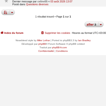
Dernier message par
celine55
«
03 août 2026 13:07
Posté dans
Questions diverses
1 résultat trouvé • Page
1
sur
1
aller
à
Index du forum
Supprimer les cookies
Heures au format
UTC+03:00
Nosebleed style by
Mike Lothar
| Ported to phpBB3.3 by
Ian Bradley
Développé par
phpBB
® Forum Software © phpBB Limited
Traduit par
phpBB-fr.com
Confidentialité
|
Conditions