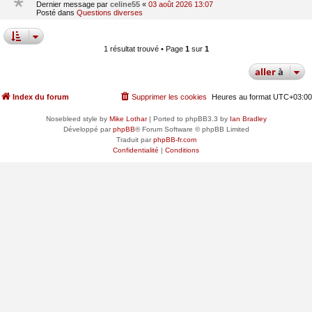
Dernier message par
celine55
«
03 août 2026 13:07
Posté dans
Questions diverses
1 résultat trouvé • Page
1
sur
1
aller
à
Index du forum
Supprimer les cookies
Heures au format
UTC+03:00
Nosebleed style by
Mike Lothar
| Ported to phpBB3.3 by
Ian Bradley
Développé par
phpBB
® Forum Software © phpBB Limited
Traduit par
phpBB-fr.com
Confidentialité
|
Conditions