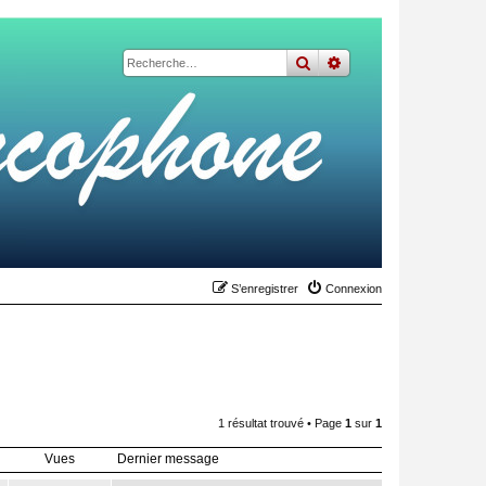
rechercher
recherche
avancée
S’enregistrer
Connexion
1 résultat trouvé • Page
1
sur
1
Vues
Dernier message