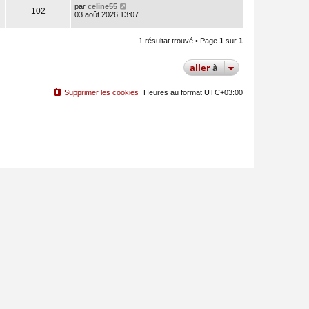
par
celine55
102
03 août 2026 13:07
1 résultat trouvé • Page
1
sur
1
aller
à
Supprimer les cookies
Heures au format
UTC+03:00