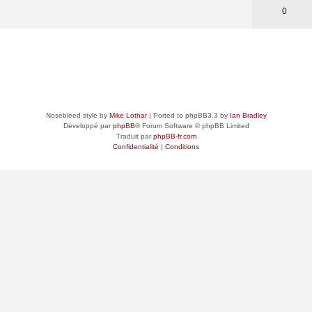
0
s
Nosebleed style by
Mike Lothar
| Ported to phpBB3.3 by
Ian Bradley
Développé par
phpBB
® Forum Software © phpBB Limited
Traduit par
phpBB-fr.com
Confidentialité
|
Conditions