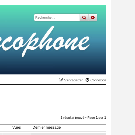
rechercher
recherche
avancée
S’enregistrer
Connexion
1 résultat trouvé • Page
1
sur
1
Vues
Dernier message