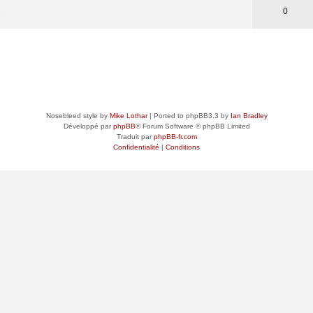
0
s
Nosebleed style by
Mike Lothar
| Ported to phpBB3.3 by
Ian Bradley
Développé par
phpBB
® Forum Software © phpBB Limited
Traduit par
phpBB-fr.com
Confidentialité
|
Conditions