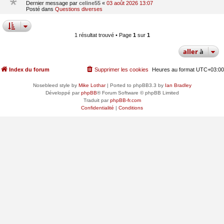
Dernier message par
celine55
«
03 août 2026 13:07
Posté dans
Questions diverses
1 résultat trouvé • Page
1
sur
1
aller
à
Index du forum
Supprimer les cookies
Heures au format
UTC+03:00
Nosebleed style by
Mike Lothar
| Ported to phpBB3.3 by
Ian Bradley
Développé par
phpBB
® Forum Software © phpBB Limited
Traduit par
phpBB-fr.com
Confidentialité
|
Conditions