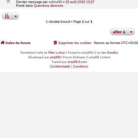
Dernier message par
celine55
«
03 août 2026 13:07
Posté dans
Questions diverses
1 résultat trouvé • Page
1
sur
1
aller
à
Index du forum
Supprimer les cookies
Heures au format
UTC+03:00
Nosebleed style by
Mike Lothar
| Ported to phpBB3.3 by
Ian Bradley
Développé par
phpBB
® Forum Software © phpBB Limited
Traduit par
phpBB-fr.com
Confidentialité
|
Conditions