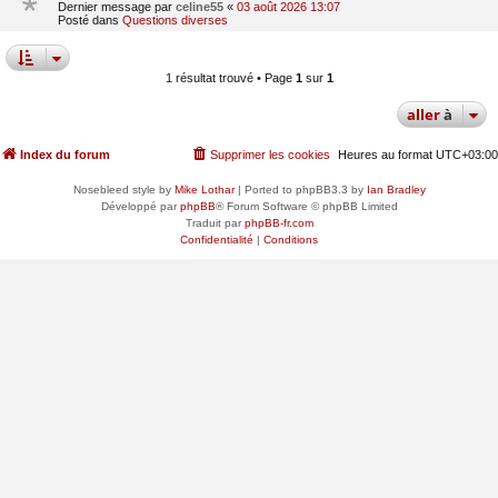
Dernier message par
celine55
«
03 août 2026 13:07
Posté dans
Questions diverses
1 résultat trouvé • Page
1
sur
1
aller
à
Index du forum
Supprimer les cookies
Heures au format
UTC+03:00
Nosebleed style by
Mike Lothar
| Ported to phpBB3.3 by
Ian Bradley
Développé par
phpBB
® Forum Software © phpBB Limited
Traduit par
phpBB-fr.com
Confidentialité
|
Conditions