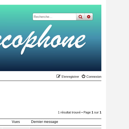
rechercher
recherche
avancée
S’enregistrer
Connexion
1 résultat trouvé • Page
1
sur
1
Vues
Dernier message