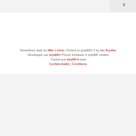
0
s
Nosebleed style by
Mike Lothar
| Ported to phpBB3.3 by
Ian Bradley
Développé par
phpBB
® Forum Software © phpBB Limited
Traduit par
phpBB-fr.com
Confidentialité
|
Conditions