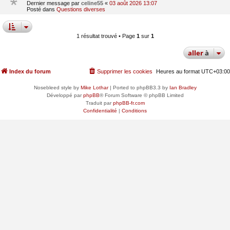
Dernier message par
celine55
«
03 août 2026 13:07
Posté dans
Questions diverses
1 résultat trouvé • Page
1
sur
1
aller
à
Index du forum
Supprimer les cookies
Heures au format
UTC+03:00
Nosebleed style by
Mike Lothar
| Ported to phpBB3.3 by
Ian Bradley
Développé par
phpBB
® Forum Software © phpBB Limited
Traduit par
phpBB-fr.com
Confidentialité
|
Conditions