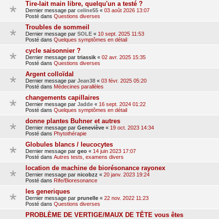
Tire-lait main libre, quelqu'un a testé ?
Dernier message par
celine55
«
03 août 2026 13:07
Posté dans
Questions diverses
Troubles de sommeil
Dernier message par
SOLE
«
10 sept. 2025 11:53
Posté dans
Quelques symptômes en détail
cycle saisonnier ?
Dernier message par
triassik
«
02 avr. 2025 15:35
Posté dans
Questions diverses
Argent colloïdal
Dernier message par
Jean38
«
03 févr. 2025 05:20
Posté dans
Médecines parallèles
changements capillaires
Dernier message par
Jadde
«
16 sept. 2024 01:22
Posté dans
Quelques symptômes en détail
donne plantes Buhner et autres
Dernier message par
Geneviève
«
19 oct. 2023 14:34
Posté dans
Phytothérapie
Globules blancs / leucocytes
Dernier message par
geo
«
14 juin 2023 17:07
Posté dans
Autres tests, examens divers
location de machine de biorésonance rayonex
Dernier message par
nicobzz
«
20 janv. 2023 19:24
Posté dans
Rife/Bioresonance
les generiques
Dernier message par
prunelle
«
22 nov. 2022 11:23
Posté dans
Questions diverses
PROBLÈME DE VERTIGE/MAUX DE TÊTE vous êtes