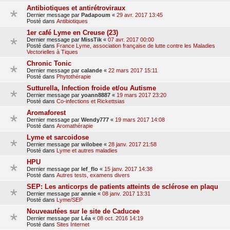
Antibiotiques et antirétroviraux
Dernier message par
Padapoum
«
29 avr. 2017 13:45
Posté dans
Antibiotiques
1er café Lyme en Creuse (23)
Dernier message par
MissTik
«
07 avr. 2017 00:00
Posté dans
France Lyme, association française de lutte contre les Maladies
Vectorielles à Tiques
Chronic Tonic
Dernier message par
calande
«
22 mars 2017 15:11
Posté dans
Phytothérapie
Sutturella, Infection froide et/ou Autisme
Dernier message par
yoann8887
«
19 mars 2017 23:20
Posté dans
Co-infections et Rickettsias
Aromaforest
Dernier message par
Wendy777
«
19 mars 2017 14:08
Posté dans
Aromathérapie
Lyme et sarcoidose
Dernier message par
wilobee
«
28 janv. 2017 21:58
Posté dans
Lyme et autres maladies
HPU
Dernier message par
lef_flo
«
15 janv. 2017 14:38
Posté dans
Autres tests, examens divers
SEP: Les anticorps de patients atteints de sclérose en plaqu
Dernier message par
annie
«
08 janv. 2017 13:31
Posté dans
Lyme/SEP
Nouveautées sur le site de Caducee
Dernier message par
Léa
«
08 oct. 2016 14:19
Posté dans
Sites Internet