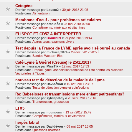
Cetogène
Dernier message par
Loutte2
«
30 juin 2018 21:05
Posté dans
Alimentation
Membrane d'oeuf - pour problèmes articulaires
Dernier message par
orchidée
«
28 mai 2018 02:00
Posté dans
Compléments, minéraux et vitamines
ELISPOT ET CD57 A INTERPRETER
Dernier message par
Bouille09
«
29 janv. 2018 19:44
Posté dans
Autres tests, examens divers
Test depuis la France de LYME après avoir séjourné au canada
Dernier message par
michael.j3874
«
29 déc. 2017 20:53
Posté dans
Bandes Western Blot
Café-Lyme à Guéret (Creuse) le 25/11/2017
Dernier message par
MissTik
«
12 nov. 2017 17:33
Posté dans
France Lyme, association française de lutte contre les Maladies
Vectorielles à Tiques
nouveau test de détection de la maladie de Lyme
Dernier message par
Davidévou
«
15 oct. 2017 23:57
Posté dans
Tests de détection Lyme et coinfections
Re: Babesioses et transmissions mere enfant petitsenfants?
Dernier message par
sylviapatoy
«
20 sept. 2017 17:16
Posté dans
Transmission, grossesse
LTX5
Dernier message par
nounours
«
13 juin 2017 15:49
Posté dans
Compléments, minéraux et vitamines
herpès labial
Dernier message par
Davidévou
«
08 mai 2017 13:05
Posté dans
Questions diverses