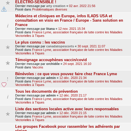
ELECTRO-SENSIBLE !
Dernier message par
arty creation
«
02 avr. 2022 21:56
Posté dans
Problématiques diverses
Médecins et cliniques en Europe, infos ILADS USA et
consultation en visio en France / Europe - Sans solution en
France
Dernier message par
litana
«
12 nov. 2021 15:34
Posté dans
France Lyme, association française de lutte contre les Maladies
Vectorielles à Tiques
Le plus connu : les vaccins
Dernier message par
canadatopescorts
«
30 sept. 2021 11:07
Posté dans
France Lyme, association française de lutte contre les Maladies
Vectorielles à Tiques
Témoignage accouphènes vaccin/covid
Dernier message par
orchidée
«
24 sept. 2021 16:10
Posté dans
Vaccins
Bénévoles : ce que vous pouvez faire chez France Lyme
Dernier message par
admin
«
12 déc. 2020 21:34
Posté dans
France Lyme, association française de lutte contre les Maladies
Vectorielles à Tiques
Tous les documents de prévention
Dernier message par
admin
«
12 déc. 2020 21:17
Posté dans
France Lyme, association française de lutte contre les Maladies
Vectorielles à Tiques
Liste des sections locales active avec leurs responsables
Dernier message par
admin
«
12 déc. 2020 21:15
Posté dans
France Lyme, association française de lutte contre les Maladies
Vectorielles à Tiques
Les groupes Facebook pour rassembler les adhérents par
région