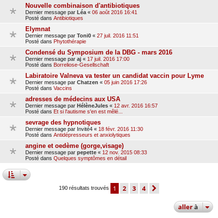
Nouvelle combinaison d'antibiotiques
Dernier message par
Léa
«
06 août 2016 16:41
Posté dans
Antibiotiques
Elymnat
Dernier message par
Toni0
«
27 juil. 2016 11:51
Posté dans
Phytothérapie
Condensé du Symposium de la DBG - mars 2016
Dernier message par
aj
«
17 juil. 2016 17:00
Posté dans
Borreliose-Gesellschaft
Labiratoire Valneva va tester un candidat vaccin pour Lyme
Dernier message par
Chatzen
«
05 juin 2016 17:26
Posté dans
Vaccins
adresses de médecins aux USA
Dernier message par
HélèneJules
«
12 avr. 2016 16:57
Posté dans
Et si l'autisme s'en est mêlé...
sevrage des hypnotiques
Dernier message par
Invité4
«
18 févr. 2016 11:30
Posté dans
Antidépresseurs et anxiolytiques
angine et oedème (gorge,visage)
Dernier message par
pepette
«
12 nov. 2015 08:33
Posté dans
Quelques symptômes en détail
1
2
3
4
suivante
190 résultats trouvés
aller
à