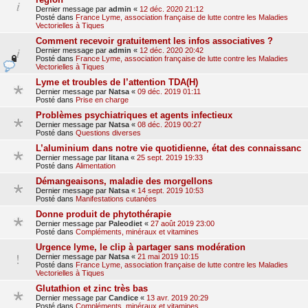
Dernier message par
admin
«
12 déc. 2020 21:12
Posté dans
France Lyme, association française de lutte contre les Maladies
Vectorielles à Tiques
Comment recevoir gratuitement les infos associatives ?
Dernier message par
admin
«
12 déc. 2020 20:42
Posté dans
France Lyme, association française de lutte contre les Maladies
Vectorielles à Tiques
Lyme et troubles de l’attention TDA(H)
Dernier message par
Natsa
«
09 déc. 2019 01:11
Posté dans
Prise en charge
Problèmes psychiatriques et agents infectieux
Dernier message par
Natsa
«
08 déc. 2019 00:27
Posté dans
Questions diverses
L’aluminium dans notre vie quotidienne, état des connaissanc
Dernier message par
litana
«
25 sept. 2019 19:33
Posté dans
Alimentation
Démangeaisons, maladie des morgellons
Dernier message par
Natsa
«
14 sept. 2019 10:53
Posté dans
Manifestations cutanées
Donne produit de phytothérapie
Dernier message par
Paleodiet
«
27 août 2019 23:00
Posté dans
Compléments, minéraux et vitamines
Urgence lyme, le clip à partager sans modération
Dernier message par
Natsa
«
21 mai 2019 10:15
Posté dans
France Lyme, association française de lutte contre les Maladies
Vectorielles à Tiques
Glutathion et zinc très bas
Dernier message par
Candice
«
13 avr. 2019 20:29
Posté dans
Compléments, minéraux et vitamines