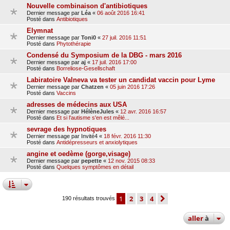
Nouvelle combinaison d'antibiotiques
Dernier message par
Léa
«
06 août 2016 16:41
Posté dans
Antibiotiques
Elymnat
Dernier message par
Toni0
«
27 juil. 2016 11:51
Posté dans
Phytothérapie
Condensé du Symposium de la DBG - mars 2016
Dernier message par
aj
«
17 juil. 2016 17:00
Posté dans
Borreliose-Gesellschaft
Labiratoire Valneva va tester un candidat vaccin pour Lyme
Dernier message par
Chatzen
«
05 juin 2016 17:26
Posté dans
Vaccins
adresses de médecins aux USA
Dernier message par
HélèneJules
«
12 avr. 2016 16:57
Posté dans
Et si l'autisme s'en est mêlé...
sevrage des hypnotiques
Dernier message par
Invité4
«
18 févr. 2016 11:30
Posté dans
Antidépresseurs et anxiolytiques
angine et oedème (gorge,visage)
Dernier message par
pepette
«
12 nov. 2015 08:33
Posté dans
Quelques symptômes en détail
1
2
3
4
suivante
190 résultats trouvés
aller
à