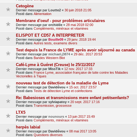
Cetogène
Dernier message par
Loutte2
«
30 juin 2018 21:05
Posté dans
Alimentation
Membrane d'oeuf - pour problèmes articulaires
Dernier message par
orchidée
«
28 mai 2018 02:00
Posté dans
Compléments, minéraux et vitamines
ELISPOT ET CD57 A INTERPRETER
Dernier message par
Bouille09
«
29 janv. 2018 19:44
Posté dans
Autres tests, examens divers
Test depuis la France de LYME après avoir séjourné au canada
Dernier message par
michael.j3874
«
29 déc. 2017 20:53
Posté dans
Bandes Western Blot
Café-Lyme à Guéret (Creuse) le 25/11/2017
Dernier message par
MissTik
«
12 nov. 2017 17:33
Posté dans
France Lyme, association française de lutte contre les Maladies
Vectorielles à Tiques
nouveau test de détection de la maladie de Lyme
Dernier message par
Davidévou
«
15 oct. 2017 23:57
Posté dans
Tests de détection Lyme et coinfections
Re: Babesioses et transmissions mere enfant petitsenfants?
Dernier message par
sylviapatoy
«
20 sept. 2017 17:16
Posté dans
Transmission, grossesse
LTX5
Dernier message par
nounours
«
13 juin 2017 15:49
Posté dans
Compléments, minéraux et vitamines
herpès labial
Dernier message par
Davidévou
«
08 mai 2017 13:05
Posté dans
Questions diverses