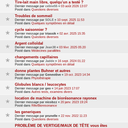
Tire-lait main libre, quelqu'un a testé ?
Dernier message par
celine55
«
03 août 2026 13:07
Posté dans
Questions diverses
Troubles de sommeil
Dernier message par
SOLE
«
10 sept. 2025 11:53
Posté dans
Quelques symptômes en détail
cycle saisonnier ?
Dernier message par
triassik
«
02 avr. 2025 15:35
Posté dans
Questions diverses
Argent colloïdal
Dernier message par
Jean38
«
03 févr. 2025 05:20
Posté dans
Médecines parallèles
changements capillaires
Dernier message par
Jadde
«
16 sept. 2024 01:22
Posté dans
Quelques symptômes en détail
donne plantes Buhner et autres
Dernier message par
Geneviève
«
19 oct. 2023 14:34
Posté dans
Phytothérapie
Globules blancs / leucocytes
Dernier message par
geo
«
14 juin 2023 17:07
Posté dans
Autres tests, examens divers
location de machine de biorésonance rayonex
Dernier message par
nicobzz
«
20 janv. 2023 19:24
Posté dans
Rife/Bioresonance
les generiques
Dernier message par
prunelle
«
22 nov. 2022 11:23
Posté dans
Questions diverses
PROBLÈME DE VERTIGE/MAUX DE TÊTE vous êtes