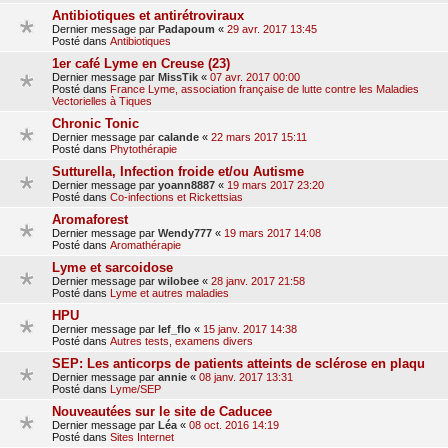
Antibiotiques et antirétroviraux
Dernier message par
Padapoum
«
29 avr. 2017 13:45
Posté dans
Antibiotiques
1er café Lyme en Creuse (23)
Dernier message par
MissTik
«
07 avr. 2017 00:00
Posté dans
France Lyme, association française de lutte contre les Maladies
Vectorielles à Tiques
Chronic Tonic
Dernier message par
calande
«
22 mars 2017 15:11
Posté dans
Phytothérapie
Sutturella, Infection froide et/ou Autisme
Dernier message par
yoann8887
«
19 mars 2017 23:20
Posté dans
Co-infections et Rickettsias
Aromaforest
Dernier message par
Wendy777
«
19 mars 2017 14:08
Posté dans
Aromathérapie
Lyme et sarcoidose
Dernier message par
wilobee
«
28 janv. 2017 21:58
Posté dans
Lyme et autres maladies
HPU
Dernier message par
lef_flo
«
15 janv. 2017 14:38
Posté dans
Autres tests, examens divers
SEP: Les anticorps de patients atteints de sclérose en plaqu
Dernier message par
annie
«
08 janv. 2017 13:31
Posté dans
Lyme/SEP
Nouveautées sur le site de Caducee
Dernier message par
Léa
«
08 oct. 2016 14:19
Posté dans
Sites Internet