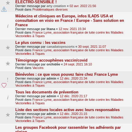
ELECTRO-SENSIBLE !
Dernier message par
arty creation
«
02 avr. 2022 21:56
Posté dans
Problématiques diverses
Médecins et cliniques en Europe, infos ILADS USA et
consultation en visio en France / Europe - Sans solution en
France
Dernier message par
litana
«
12 nov. 2021 15:34
Posté dans
France Lyme, association française de lutte contre les Maladies
Vectorielles à Tiques
Le plus connu : les vaccins
Dernier message par
canadatopescorts
«
30 sept. 2021 11:07
Posté dans
France Lyme, association française de lutte contre les Maladies
Vectorielles à Tiques
Témoignage accouphènes vaccin/covid
Dernier message par
orchidée
«
24 sept. 2021 16:10
Posté dans
Vaccins
Bénévoles : ce que vous pouvez faire chez France Lyme
Dernier message par
admin
«
12 déc. 2020 21:34
Posté dans
France Lyme, association française de lutte contre les Maladies
Vectorielles à Tiques
Tous les documents de prévention
Dernier message par
admin
«
12 déc. 2020 21:17
Posté dans
France Lyme, association française de lutte contre les Maladies
Vectorielles à Tiques
Liste des sections locales active avec leurs responsables
Dernier message par
admin
«
12 déc. 2020 21:15
Posté dans
France Lyme, association française de lutte contre les Maladies
Vectorielles à Tiques
Les groupes Facebook pour rassembler les adhérents par
région