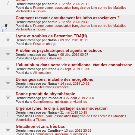
Dernier message par
admin
«
12 déc. 2020 21:12
Posté dans
France Lyme, association française de lutte contre les Maladies
Vectorielles à Tiques
Comment recevoir gratuitement les infos associatives ?
Dernier message par
admin
«
12 déc. 2020 20:42
Posté dans
France Lyme, association française de lutte contre les Maladies
Vectorielles à Tiques
Lyme et troubles de l’attention TDA(H)
Dernier message par
Natsa
«
09 déc. 2019 01:11
Posté dans
Prise en charge
Problèmes psychiatriques et agents infectieux
Dernier message par
Natsa
«
08 déc. 2019 00:27
Posté dans
Questions diverses
L’aluminium dans notre vie quotidienne, état des connaissanc
Dernier message par
litana
«
25 sept. 2019 19:33
Posté dans
Alimentation
Démangeaisons, maladie des morgellons
Dernier message par
Natsa
«
14 sept. 2019 10:53
Posté dans
Manifestations cutanées
Donne produit de phytothérapie
Dernier message par
Paleodiet
«
27 août 2019 23:00
Posté dans
Compléments, minéraux et vitamines
Urgence lyme, le clip à partager sans modération
Dernier message par
Natsa
«
21 mai 2019 10:15
Posté dans
France Lyme, association française de lutte contre les Maladies
Vectorielles à Tiques
Glutathion et zinc très bas
Dernier message par
Candice
«
13 avr. 2019 20:29
Posté dans
Compléments, minéraux et vitamines