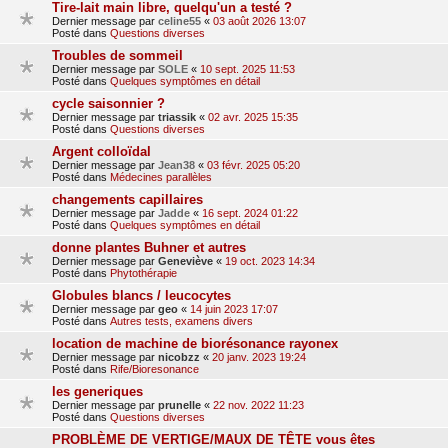
Tire-lait main libre, quelqu'un a testé ?
Dernier message par
celine55
«
03 août 2026 13:07
Posté dans
Questions diverses
Troubles de sommeil
Dernier message par
SOLE
«
10 sept. 2025 11:53
Posté dans
Quelques symptômes en détail
cycle saisonnier ?
Dernier message par
triassik
«
02 avr. 2025 15:35
Posté dans
Questions diverses
Argent colloïdal
Dernier message par
Jean38
«
03 févr. 2025 05:20
Posté dans
Médecines parallèles
changements capillaires
Dernier message par
Jadde
«
16 sept. 2024 01:22
Posté dans
Quelques symptômes en détail
donne plantes Buhner et autres
Dernier message par
Geneviève
«
19 oct. 2023 14:34
Posté dans
Phytothérapie
Globules blancs / leucocytes
Dernier message par
geo
«
14 juin 2023 17:07
Posté dans
Autres tests, examens divers
location de machine de biorésonance rayonex
Dernier message par
nicobzz
«
20 janv. 2023 19:24
Posté dans
Rife/Bioresonance
les generiques
Dernier message par
prunelle
«
22 nov. 2022 11:23
Posté dans
Questions diverses
PROBLÈME DE VERTIGE/MAUX DE TÊTE vous êtes