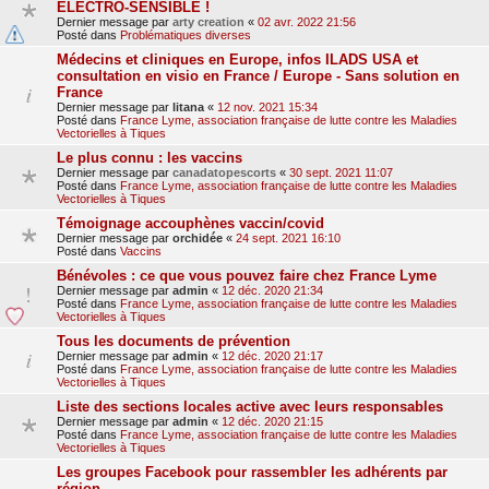
ELECTRO-SENSIBLE !
Dernier message par
arty creation
«
02 avr. 2022 21:56
Posté dans
Problématiques diverses
Médecins et cliniques en Europe, infos ILADS USA et
consultation en visio en France / Europe - Sans solution en
France
Dernier message par
litana
«
12 nov. 2021 15:34
Posté dans
France Lyme, association française de lutte contre les Maladies
Vectorielles à Tiques
Le plus connu : les vaccins
Dernier message par
canadatopescorts
«
30 sept. 2021 11:07
Posté dans
France Lyme, association française de lutte contre les Maladies
Vectorielles à Tiques
Témoignage accouphènes vaccin/covid
Dernier message par
orchidée
«
24 sept. 2021 16:10
Posté dans
Vaccins
Bénévoles : ce que vous pouvez faire chez France Lyme
Dernier message par
admin
«
12 déc. 2020 21:34
Posté dans
France Lyme, association française de lutte contre les Maladies
Vectorielles à Tiques
Tous les documents de prévention
Dernier message par
admin
«
12 déc. 2020 21:17
Posté dans
France Lyme, association française de lutte contre les Maladies
Vectorielles à Tiques
Liste des sections locales active avec leurs responsables
Dernier message par
admin
«
12 déc. 2020 21:15
Posté dans
France Lyme, association française de lutte contre les Maladies
Vectorielles à Tiques
Les groupes Facebook pour rassembler les adhérents par
région