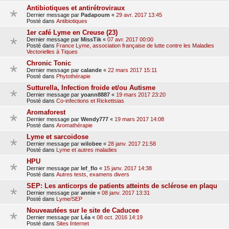
Antibiotiques et antirétroviraux
Dernier message par
Padapoum
«
29 avr. 2017 13:45
Posté dans
Antibiotiques
1er café Lyme en Creuse (23)
Dernier message par
MissTik
«
07 avr. 2017 00:00
Posté dans
France Lyme, association française de lutte contre les Maladies
Vectorielles à Tiques
Chronic Tonic
Dernier message par
calande
«
22 mars 2017 15:11
Posté dans
Phytothérapie
Sutturella, Infection froide et/ou Autisme
Dernier message par
yoann8887
«
19 mars 2017 23:20
Posté dans
Co-infections et Rickettsias
Aromaforest
Dernier message par
Wendy777
«
19 mars 2017 14:08
Posté dans
Aromathérapie
Lyme et sarcoidose
Dernier message par
wilobee
«
28 janv. 2017 21:58
Posté dans
Lyme et autres maladies
HPU
Dernier message par
lef_flo
«
15 janv. 2017 14:38
Posté dans
Autres tests, examens divers
SEP: Les anticorps de patients atteints de sclérose en plaqu
Dernier message par
annie
«
08 janv. 2017 13:31
Posté dans
Lyme/SEP
Nouveautées sur le site de Caducee
Dernier message par
Léa
«
08 oct. 2016 14:19
Posté dans
Sites Internet