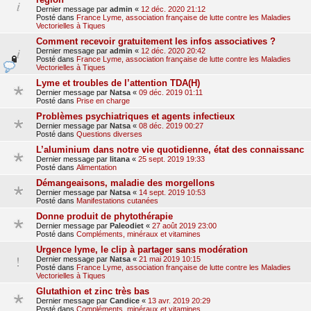
Dernier message par
admin
«
12 déc. 2020 21:12
Posté dans
France Lyme, association française de lutte contre les Maladies
Vectorielles à Tiques
Comment recevoir gratuitement les infos associatives ?
Dernier message par
admin
«
12 déc. 2020 20:42
Posté dans
France Lyme, association française de lutte contre les Maladies
Vectorielles à Tiques
Lyme et troubles de l’attention TDA(H)
Dernier message par
Natsa
«
09 déc. 2019 01:11
Posté dans
Prise en charge
Problèmes psychiatriques et agents infectieux
Dernier message par
Natsa
«
08 déc. 2019 00:27
Posté dans
Questions diverses
L’aluminium dans notre vie quotidienne, état des connaissanc
Dernier message par
litana
«
25 sept. 2019 19:33
Posté dans
Alimentation
Démangeaisons, maladie des morgellons
Dernier message par
Natsa
«
14 sept. 2019 10:53
Posté dans
Manifestations cutanées
Donne produit de phytothérapie
Dernier message par
Paleodiet
«
27 août 2019 23:00
Posté dans
Compléments, minéraux et vitamines
Urgence lyme, le clip à partager sans modération
Dernier message par
Natsa
«
21 mai 2019 10:15
Posté dans
France Lyme, association française de lutte contre les Maladies
Vectorielles à Tiques
Glutathion et zinc très bas
Dernier message par
Candice
«
13 avr. 2019 20:29
Posté dans
Compléments, minéraux et vitamines