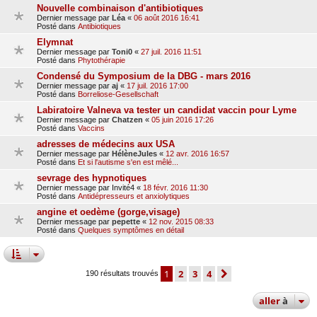
Nouvelle combinaison d'antibiotiques
Dernier message par
Léa
«
06 août 2016 16:41
Posté dans
Antibiotiques
Elymnat
Dernier message par
Toni0
«
27 juil. 2016 11:51
Posté dans
Phytothérapie
Condensé du Symposium de la DBG - mars 2016
Dernier message par
aj
«
17 juil. 2016 17:00
Posté dans
Borreliose-Gesellschaft
Labiratoire Valneva va tester un candidat vaccin pour Lyme
Dernier message par
Chatzen
«
05 juin 2016 17:26
Posté dans
Vaccins
adresses de médecins aux USA
Dernier message par
HélèneJules
«
12 avr. 2016 16:57
Posté dans
Et si l'autisme s'en est mêlé...
sevrage des hypnotiques
Dernier message par
Invité4
«
18 févr. 2016 11:30
Posté dans
Antidépresseurs et anxiolytiques
angine et oedème (gorge,visage)
Dernier message par
pepette
«
12 nov. 2015 08:33
Posté dans
Quelques symptômes en détail
1
2
3
4
suivante
190 résultats trouvés
aller
à