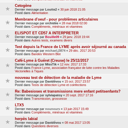
Cetogène
Dernier message par
Loutte2
«
30 juin 2018 21:05
Posté dans
Alimentation
Membrane d'oeuf - pour problèmes articulaires
Dernier message par
orchidée
«
28 mai 2018 02:00
Posté dans
Compléments, minéraux et vitamines
ELISPOT ET CD57 A INTERPRETER
Dernier message par
Bouille09
«
29 janv. 2018 19:44
Posté dans
Autres tests, examens divers
Test depuis la France de LYME après avoir séjourné au canada
Dernier message par
michael.j3874
«
29 déc. 2017 20:53
Posté dans
Bandes Western Blot
Café-Lyme à Guéret (Creuse) le 25/11/2017
Dernier message par
MissTik
«
12 nov. 2017 17:33
Posté dans
France Lyme, association française de lutte contre les Maladies
Vectorielles à Tiques
nouveau test de détection de la maladie de Lyme
Dernier message par
Davidévou
«
15 oct. 2017 23:57
Posté dans
Tests de détection Lyme et coinfections
Re: Babesioses et transmissions mere enfant petitsenfants?
Dernier message par
sylviapatoy
«
20 sept. 2017 17:16
Posté dans
Transmission, grossesse
LTX5
Dernier message par
nounours
«
13 juin 2017 15:49
Posté dans
Compléments, minéraux et vitamines
herpès labial
Dernier message par
Davidévou
«
08 mai 2017 13:05
Posté dans
Questions diverses