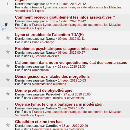
Dernier message par
admin
«
12 déc. 2020 21:12
Posté dans
France Lyme, association française de lutte contre les Maladies
Vectorielles à Tiques
Comment recevoir gratuitement les infos associatives ?
Dernier message par
admin
«
12 déc. 2020 20:42
Posté dans
France Lyme, association française de lutte contre les Maladies
Vectorielles à Tiques
Lyme et troubles de l’attention TDA(H)
Dernier message par
Natsa
«
09 déc. 2019 01:11
Posté dans
Prise en charge
Problèmes psychiatriques et agents infectieux
Dernier message par
Natsa
«
08 déc. 2019 00:27
Posté dans
Questions diverses
L’aluminium dans notre vie quotidienne, état des connaissanc
Dernier message par
litana
«
25 sept. 2019 19:33
Posté dans
Alimentation
Démangeaisons, maladie des morgellons
Dernier message par
Natsa
«
14 sept. 2019 10:53
Posté dans
Manifestations cutanées
Donne produit de phytothérapie
Dernier message par
Paleodiet
«
27 août 2019 23:00
Posté dans
Compléments, minéraux et vitamines
Urgence lyme, le clip à partager sans modération
Dernier message par
Natsa
«
21 mai 2019 10:15
Posté dans
France Lyme, association française de lutte contre les Maladies
Vectorielles à Tiques
Glutathion et zinc très bas
Dernier message par
Candice
«
13 avr. 2019 20:29
Posté dans
Compléments, minéraux et vitamines