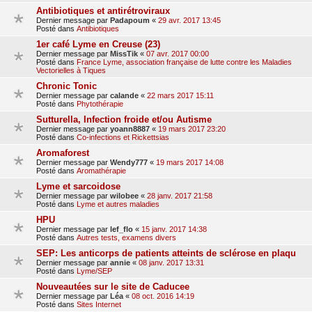
Antibiotiques et antirétroviraux
Dernier message par
Padapoum
«
29 avr. 2017 13:45
Posté dans
Antibiotiques
1er café Lyme en Creuse (23)
Dernier message par
MissTik
«
07 avr. 2017 00:00
Posté dans
France Lyme, association française de lutte contre les Maladies
Vectorielles à Tiques
Chronic Tonic
Dernier message par
calande
«
22 mars 2017 15:11
Posté dans
Phytothérapie
Sutturella, Infection froide et/ou Autisme
Dernier message par
yoann8887
«
19 mars 2017 23:20
Posté dans
Co-infections et Rickettsias
Aromaforest
Dernier message par
Wendy777
«
19 mars 2017 14:08
Posté dans
Aromathérapie
Lyme et sarcoidose
Dernier message par
wilobee
«
28 janv. 2017 21:58
Posté dans
Lyme et autres maladies
HPU
Dernier message par
lef_flo
«
15 janv. 2017 14:38
Posté dans
Autres tests, examens divers
SEP: Les anticorps de patients atteints de sclérose en plaqu
Dernier message par
annie
«
08 janv. 2017 13:31
Posté dans
Lyme/SEP
Nouveautées sur le site de Caducee
Dernier message par
Léa
«
08 oct. 2016 14:19
Posté dans
Sites Internet