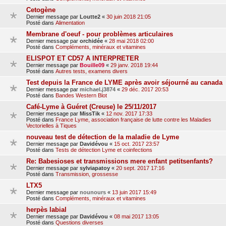
Cetogène
Dernier message par
Loutte2
«
30 juin 2018 21:05
Posté dans
Alimentation
Membrane d'oeuf - pour problèmes articulaires
Dernier message par
orchidée
«
28 mai 2018 02:00
Posté dans
Compléments, minéraux et vitamines
ELISPOT ET CD57 A INTERPRETER
Dernier message par
Bouille09
«
29 janv. 2018 19:44
Posté dans
Autres tests, examens divers
Test depuis la France de LYME après avoir séjourné au canada
Dernier message par
michael.j3874
«
29 déc. 2017 20:53
Posté dans
Bandes Western Blot
Café-Lyme à Guéret (Creuse) le 25/11/2017
Dernier message par
MissTik
«
12 nov. 2017 17:33
Posté dans
France Lyme, association française de lutte contre les Maladies
Vectorielles à Tiques
nouveau test de détection de la maladie de Lyme
Dernier message par
Davidévou
«
15 oct. 2017 23:57
Posté dans
Tests de détection Lyme et coinfections
Re: Babesioses et transmissions mere enfant petitsenfants?
Dernier message par
sylviapatoy
«
20 sept. 2017 17:16
Posté dans
Transmission, grossesse
LTX5
Dernier message par
nounours
«
13 juin 2017 15:49
Posté dans
Compléments, minéraux et vitamines
herpès labial
Dernier message par
Davidévou
«
08 mai 2017 13:05
Posté dans
Questions diverses