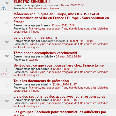
ELECTRO-SENSIBLE !
Dernier message par
arty creation
«
02 avr. 2022 21:56
Posté dans
Problématiques diverses
Médecins et cliniques en Europe, infos ILADS USA et
consultation en visio en France / Europe - Sans solution en
France
Dernier message par
litana
«
12 nov. 2021 15:34
Posté dans
France Lyme, association française de lutte contre les Maladies
Vectorielles à Tiques
Le plus connu : les vaccins
Dernier message par
canadatopescorts
«
30 sept. 2021 11:07
Posté dans
France Lyme, association française de lutte contre les Maladies
Vectorielles à Tiques
Témoignage accouphènes vaccin/covid
Dernier message par
orchidée
«
24 sept. 2021 16:10
Posté dans
Vaccins
Bénévoles : ce que vous pouvez faire chez France Lyme
Dernier message par
admin
«
12 déc. 2020 21:34
Posté dans
France Lyme, association française de lutte contre les Maladies
Vectorielles à Tiques
Tous les documents de prévention
Dernier message par
admin
«
12 déc. 2020 21:17
Posté dans
France Lyme, association française de lutte contre les Maladies
Vectorielles à Tiques
Liste des sections locales active avec leurs responsables
Dernier message par
admin
«
12 déc. 2020 21:15
Posté dans
France Lyme, association française de lutte contre les Maladies
Vectorielles à Tiques
Les groupes Facebook pour rassembler les adhérents par
région