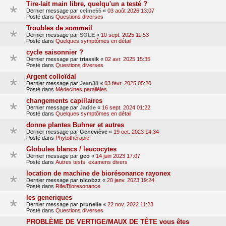
Tire-lait main libre, quelqu'un a testé ?
Dernier message par
celine55
«
03 août 2026 13:07
Posté dans
Questions diverses
Troubles de sommeil
Dernier message par
SOLE
«
10 sept. 2025 11:53
Posté dans
Quelques symptômes en détail
cycle saisonnier ?
Dernier message par
triassik
«
02 avr. 2025 15:35
Posté dans
Questions diverses
Argent colloïdal
Dernier message par
Jean38
«
03 févr. 2025 05:20
Posté dans
Médecines parallèles
changements capillaires
Dernier message par
Jadde
«
16 sept. 2024 01:22
Posté dans
Quelques symptômes en détail
donne plantes Buhner et autres
Dernier message par
Geneviève
«
19 oct. 2023 14:34
Posté dans
Phytothérapie
Globules blancs / leucocytes
Dernier message par
geo
«
14 juin 2023 17:07
Posté dans
Autres tests, examens divers
location de machine de biorésonance rayonex
Dernier message par
nicobzz
«
20 janv. 2023 19:24
Posté dans
Rife/Bioresonance
les generiques
Dernier message par
prunelle
«
22 nov. 2022 11:23
Posté dans
Questions diverses
PROBLÈME DE VERTIGE/MAUX DE TÊTE vous êtes