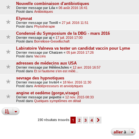
Nouvelle combinaison d'antibiotiques
Dernier message par
Léa
«
06 août 2016 16:41
Posté dans
Antibiotiques
Elymnat
Dernier message par
Toni0
«
27 juil. 2016 11:51
Posté dans
Phytothérapie
Condensé du Symposium de la DBG - mars 2016
Dernier message par
aj
«
17 juil. 2016 17:00
Posté dans
Borreliose-Gesellschaft
Labiratoire Valneva va tester un candidat vaccin pour Lyme
Dernier message par
Chatzen
«
05 juin 2016 17:26
Posté dans
Vaccins
adresses de médecins aux USA
Dernier message par
HélèneJules
«
12 avr. 2016 16:57
Posté dans
Et si l'autisme s'en est mêlé...
sevrage des hypnotiques
Dernier message par
Invité4
«
18 févr. 2016 11:30
Posté dans
Antidépresseurs et anxiolytiques
angine et oedème (gorge,visage)
Dernier message par
pepette
«
12 nov. 2015 08:33
Posté dans
Quelques symptômes en détail
1
2
3
4
suivante
190 résultats trouvés
aller
à