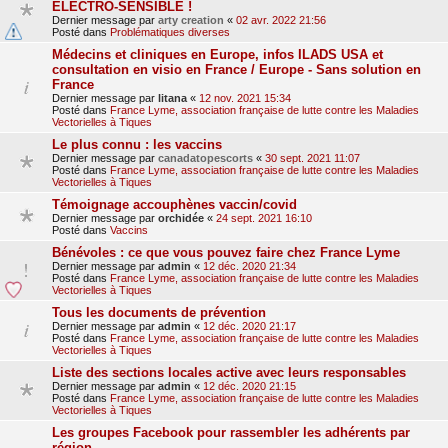
ELECTRO-SENSIBLE !
Dernier message par
arty creation
«
02 avr. 2022 21:56
Posté dans
Problématiques diverses
Médecins et cliniques en Europe, infos ILADS USA et
consultation en visio en France / Europe - Sans solution en
France
Dernier message par
litana
«
12 nov. 2021 15:34
Posté dans
France Lyme, association française de lutte contre les Maladies
Vectorielles à Tiques
Le plus connu : les vaccins
Dernier message par
canadatopescorts
«
30 sept. 2021 11:07
Posté dans
France Lyme, association française de lutte contre les Maladies
Vectorielles à Tiques
Témoignage accouphènes vaccin/covid
Dernier message par
orchidée
«
24 sept. 2021 16:10
Posté dans
Vaccins
Bénévoles : ce que vous pouvez faire chez France Lyme
Dernier message par
admin
«
12 déc. 2020 21:34
Posté dans
France Lyme, association française de lutte contre les Maladies
Vectorielles à Tiques
Tous les documents de prévention
Dernier message par
admin
«
12 déc. 2020 21:17
Posté dans
France Lyme, association française de lutte contre les Maladies
Vectorielles à Tiques
Liste des sections locales active avec leurs responsables
Dernier message par
admin
«
12 déc. 2020 21:15
Posté dans
France Lyme, association française de lutte contre les Maladies
Vectorielles à Tiques
Les groupes Facebook pour rassembler les adhérents par
région