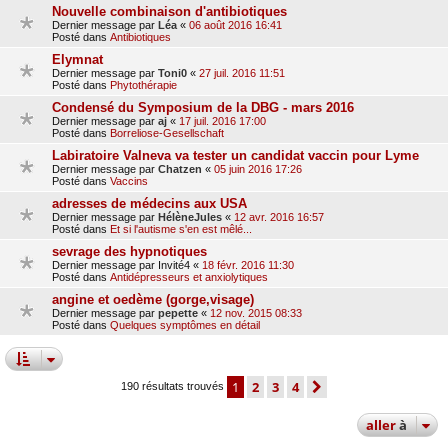
Nouvelle combinaison d'antibiotiques
Dernier message par
Léa
«
06 août 2016 16:41
Posté dans
Antibiotiques
Elymnat
Dernier message par
Toni0
«
27 juil. 2016 11:51
Posté dans
Phytothérapie
Condensé du Symposium de la DBG - mars 2016
Dernier message par
aj
«
17 juil. 2016 17:00
Posté dans
Borreliose-Gesellschaft
Labiratoire Valneva va tester un candidat vaccin pour Lyme
Dernier message par
Chatzen
«
05 juin 2016 17:26
Posté dans
Vaccins
adresses de médecins aux USA
Dernier message par
HélèneJules
«
12 avr. 2016 16:57
Posté dans
Et si l'autisme s'en est mêlé...
sevrage des hypnotiques
Dernier message par
Invité4
«
18 févr. 2016 11:30
Posté dans
Antidépresseurs et anxiolytiques
angine et oedème (gorge,visage)
Dernier message par
pepette
«
12 nov. 2015 08:33
Posté dans
Quelques symptômes en détail
1
2
3
4
suivante
190 résultats trouvés
aller
à