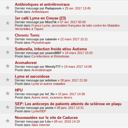
Antibiotiques et antirétroviraux
Dernier message par
Padapoum
«
29 avr. 2017 13:45
Posté dans
Antibiotiques
1er café Lyme en Creuse (23)
Dernier message par
MissTik
«
07 avr. 2017 00:00
Posté dans
France Lyme, association française de lutte contre les Maladies
Vectorielles à Tiques
Chronic Tonic
Dernier message par
calande
«
22 mars 2017 15:11
Posté dans
Phytothérapie
Sutturella, Infection froide et/ou Autisme
Dernier message par
yoann8887
«
19 mars 2017 23:20
Posté dans
Co-infections et Rickettsias
Aromaforest
Dernier message par
Wendy777
«
19 mars 2017 14:08
Posté dans
Aromathérapie
Lyme et sarcoidose
Dernier message par
wilobee
«
28 janv. 2017 21:58
Posté dans
Lyme et autres maladies
HPU
Dernier message par
lef_flo
«
15 janv. 2017 14:38
Posté dans
Autres tests, examens divers
SEP: Les anticorps de patients atteints de sclérose en plaqu
Dernier message par
annie
«
08 janv. 2017 13:31
Posté dans
Lyme/SEP
Nouveautées sur le site de Caducee
Dernier message par
Léa
«
08 oct. 2016 14:19
Posté dans
Sites Internet