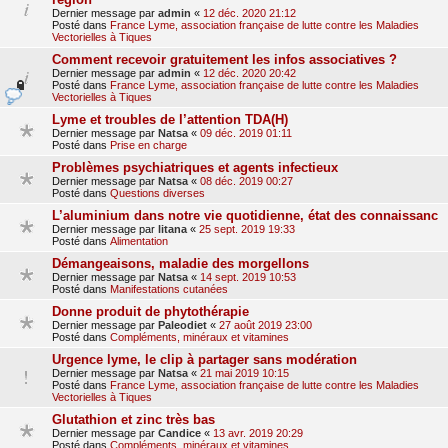
Dernier message par
admin
«
12 déc. 2020 21:12
Posté dans
France Lyme, association française de lutte contre les Maladies
Vectorielles à Tiques
Comment recevoir gratuitement les infos associatives ?
Dernier message par
admin
«
12 déc. 2020 20:42
Posté dans
France Lyme, association française de lutte contre les Maladies
Vectorielles à Tiques
Lyme et troubles de l’attention TDA(H)
Dernier message par
Natsa
«
09 déc. 2019 01:11
Posté dans
Prise en charge
Problèmes psychiatriques et agents infectieux
Dernier message par
Natsa
«
08 déc. 2019 00:27
Posté dans
Questions diverses
L’aluminium dans notre vie quotidienne, état des connaissanc
Dernier message par
litana
«
25 sept. 2019 19:33
Posté dans
Alimentation
Démangeaisons, maladie des morgellons
Dernier message par
Natsa
«
14 sept. 2019 10:53
Posté dans
Manifestations cutanées
Donne produit de phytothérapie
Dernier message par
Paleodiet
«
27 août 2019 23:00
Posté dans
Compléments, minéraux et vitamines
Urgence lyme, le clip à partager sans modération
Dernier message par
Natsa
«
21 mai 2019 10:15
Posté dans
France Lyme, association française de lutte contre les Maladies
Vectorielles à Tiques
Glutathion et zinc très bas
Dernier message par
Candice
«
13 avr. 2019 20:29
Posté dans
Compléments, minéraux et vitamines