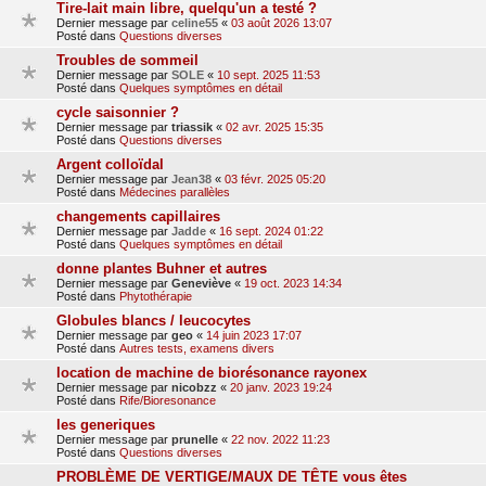
Tire-lait main libre, quelqu'un a testé ?
Dernier message par
celine55
«
03 août 2026 13:07
Posté dans
Questions diverses
Troubles de sommeil
Dernier message par
SOLE
«
10 sept. 2025 11:53
Posté dans
Quelques symptômes en détail
cycle saisonnier ?
Dernier message par
triassik
«
02 avr. 2025 15:35
Posté dans
Questions diverses
Argent colloïdal
Dernier message par
Jean38
«
03 févr. 2025 05:20
Posté dans
Médecines parallèles
changements capillaires
Dernier message par
Jadde
«
16 sept. 2024 01:22
Posté dans
Quelques symptômes en détail
donne plantes Buhner et autres
Dernier message par
Geneviève
«
19 oct. 2023 14:34
Posté dans
Phytothérapie
Globules blancs / leucocytes
Dernier message par
geo
«
14 juin 2023 17:07
Posté dans
Autres tests, examens divers
location de machine de biorésonance rayonex
Dernier message par
nicobzz
«
20 janv. 2023 19:24
Posté dans
Rife/Bioresonance
les generiques
Dernier message par
prunelle
«
22 nov. 2022 11:23
Posté dans
Questions diverses
PROBLÈME DE VERTIGE/MAUX DE TÊTE vous êtes