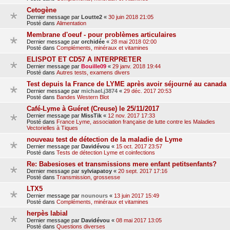
Cetogène
Dernier message par
Loutte2
«
30 juin 2018 21:05
Posté dans
Alimentation
Membrane d'oeuf - pour problèmes articulaires
Dernier message par
orchidée
«
28 mai 2018 02:00
Posté dans
Compléments, minéraux et vitamines
ELISPOT ET CD57 A INTERPRETER
Dernier message par
Bouille09
«
29 janv. 2018 19:44
Posté dans
Autres tests, examens divers
Test depuis la France de LYME après avoir séjourné au canada
Dernier message par
michael.j3874
«
29 déc. 2017 20:53
Posté dans
Bandes Western Blot
Café-Lyme à Guéret (Creuse) le 25/11/2017
Dernier message par
MissTik
«
12 nov. 2017 17:33
Posté dans
France Lyme, association française de lutte contre les Maladies
Vectorielles à Tiques
nouveau test de détection de la maladie de Lyme
Dernier message par
Davidévou
«
15 oct. 2017 23:57
Posté dans
Tests de détection Lyme et coinfections
Re: Babesioses et transmissions mere enfant petitsenfants?
Dernier message par
sylviapatoy
«
20 sept. 2017 17:16
Posté dans
Transmission, grossesse
LTX5
Dernier message par
nounours
«
13 juin 2017 15:49
Posté dans
Compléments, minéraux et vitamines
herpès labial
Dernier message par
Davidévou
«
08 mai 2017 13:05
Posté dans
Questions diverses