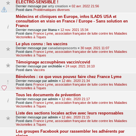
ELECTRO-SENSIBLE !
Dernier message par
arty creation
«
02 avr. 2022 21:56
Posté dans
Problématiques diverses
Médecins et cliniques en Europe, infos ILADS USA et
consultation en visio en France / Europe - Sans solution en
France
Dernier message par
litana
«
12 nov. 2021 15:34
Posté dans
France Lyme, association française de lutte contre les Maladies
Vectorielles à Tiques
Le plus connu : les vaccins
Dernier message par
canadatopescorts
«
30 sept. 2021 11:07
Posté dans
France Lyme, association française de lutte contre les Maladies
Vectorielles à Tiques
Témoignage accouphènes vaccin/covid
Dernier message par
orchidée
«
24 sept. 2021 16:10
Posté dans
Vaccins
Bénévoles : ce que vous pouvez faire chez France Lyme
Dernier message par
admin
«
12 déc. 2020 21:34
Posté dans
France Lyme, association française de lutte contre les Maladies
Vectorielles à Tiques
Tous les documents de prévention
Dernier message par
admin
«
12 déc. 2020 21:17
Posté dans
France Lyme, association française de lutte contre les Maladies
Vectorielles à Tiques
Liste des sections locales active avec leurs responsables
Dernier message par
admin
«
12 déc. 2020 21:15
Posté dans
France Lyme, association française de lutte contre les Maladies
Vectorielles à Tiques
Les groupes Facebook pour rassembler les adhérents par
région