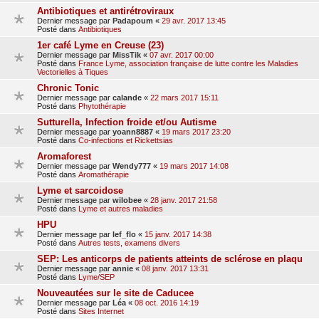
Antibiotiques et antirétroviraux
Dernier message par
Padapoum
«
29 avr. 2017 13:45
Posté dans
Antibiotiques
1er café Lyme en Creuse (23)
Dernier message par
MissTik
«
07 avr. 2017 00:00
Posté dans
France Lyme, association française de lutte contre les Maladies
Vectorielles à Tiques
Chronic Tonic
Dernier message par
calande
«
22 mars 2017 15:11
Posté dans
Phytothérapie
Sutturella, Infection froide et/ou Autisme
Dernier message par
yoann8887
«
19 mars 2017 23:20
Posté dans
Co-infections et Rickettsias
Aromaforest
Dernier message par
Wendy777
«
19 mars 2017 14:08
Posté dans
Aromathérapie
Lyme et sarcoidose
Dernier message par
wilobee
«
28 janv. 2017 21:58
Posté dans
Lyme et autres maladies
HPU
Dernier message par
lef_flo
«
15 janv. 2017 14:38
Posté dans
Autres tests, examens divers
SEP: Les anticorps de patients atteints de sclérose en plaqu
Dernier message par
annie
«
08 janv. 2017 13:31
Posté dans
Lyme/SEP
Nouveautées sur le site de Caducee
Dernier message par
Léa
«
08 oct. 2016 14:19
Posté dans
Sites Internet