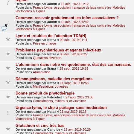
Dernier message par
admin
«
12 déc. 2020 21:12
Posté dans
France Lyme, association française de lutte contre les Maladies
Vectorielles à Tiques
Comment recevoir gratuitement les infos associatives ?
Dernier message par
admin
«
12 déc. 2020 20:42
Posté dans
France Lyme, association française de lutte contre les Maladies
Vectorielles à Tiques
Lyme et troubles de l’attention TDA(H)
Dernier message par
Natsa
«
09 déc. 2019 01:11
Posté dans
Prise en charge
Problèmes psychiatriques et agents infectieux
Dernier message par
Natsa
«
08 déc. 2019 00:27
Posté dans
Questions diverses
L’aluminium dans notre vie quotidienne, état des connaissanc
Dernier message par
litana
«
25 sept. 2019 19:33
Posté dans
Alimentation
Démangeaisons, maladie des morgellons
Dernier message par
Natsa
«
14 sept. 2019 10:53
Posté dans
Manifestations cutanées
Donne produit de phytothérapie
Dernier message par
Paleodiet
«
27 août 2019 23:00
Posté dans
Compléments, minéraux et vitamines
Urgence lyme, le clip à partager sans modération
Dernier message par
Natsa
«
21 mai 2019 10:15
Posté dans
France Lyme, association française de lutte contre les Maladies
Vectorielles à Tiques
Glutathion et zinc très bas
Dernier message par
Candice
«
13 avr. 2019 20:29
Posté dans
Compléments, minéraux et vitamines