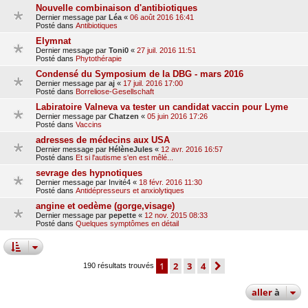
Nouvelle combinaison d'antibiotiques
Dernier message par
Léa
«
06 août 2016 16:41
Posté dans
Antibiotiques
Elymnat
Dernier message par
Toni0
«
27 juil. 2016 11:51
Posté dans
Phytothérapie
Condensé du Symposium de la DBG - mars 2016
Dernier message par
aj
«
17 juil. 2016 17:00
Posté dans
Borreliose-Gesellschaft
Labiratoire Valneva va tester un candidat vaccin pour Lyme
Dernier message par
Chatzen
«
05 juin 2016 17:26
Posté dans
Vaccins
adresses de médecins aux USA
Dernier message par
HélèneJules
«
12 avr. 2016 16:57
Posté dans
Et si l'autisme s'en est mêlé...
sevrage des hypnotiques
Dernier message par
Invité4
«
18 févr. 2016 11:30
Posté dans
Antidépresseurs et anxiolytiques
angine et oedème (gorge,visage)
Dernier message par
pepette
«
12 nov. 2015 08:33
Posté dans
Quelques symptômes en détail
1
2
3
4
suivante
190 résultats trouvés
aller
à