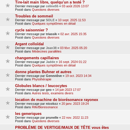
Tire-lait main libre, quelqu'un a testé ?
Dernier message par
celine55
«
03 août 2026 13:07
Posté dans
Questions diverses
Troubles de sommeil
Dernier message par
SOLE
«
10 sept. 2025 11:53
Posté dans
Quelques symptômes en détail
cycle saisonnier ?
Dernier message par
triassik
«
02 avr. 2025 15:35
Posté dans
Questions diverses
Argent colloïdal
Dernier message par
Jean38
«
03 févr. 2025 05:20
Posté dans
Médecines parallèles
changements capillaires
Dernier message par
Jadde
«
16 sept. 2024 01:22
Posté dans
Quelques symptômes en détail
donne plantes Buhner et autres
Dernier message par
Geneviève
«
19 oct. 2023 14:34
Posté dans
Phytothérapie
Globules blancs / leucocytes
Dernier message par
geo
«
14 juin 2023 17:07
Posté dans
Autres tests, examens divers
location de machine de biorésonance rayonex
Dernier message par
nicobzz
«
20 janv. 2023 19:24
Posté dans
Rife/Bioresonance
les generiques
Dernier message par
prunelle
«
22 nov. 2022 11:23
Posté dans
Questions diverses
PROBLÈME DE VERTIGE/MAUX DE TÊTE vous êtes