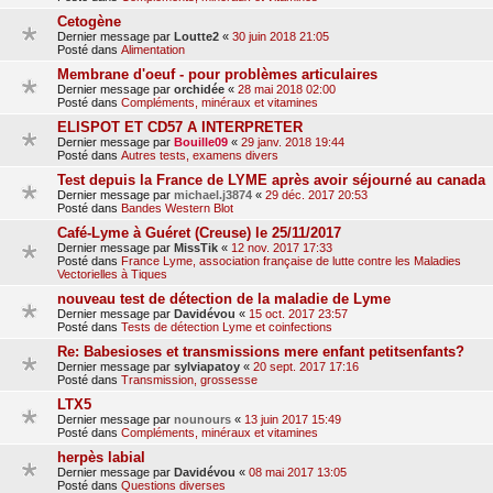
Cetogène
Dernier message par
Loutte2
«
30 juin 2018 21:05
Posté dans
Alimentation
Membrane d'oeuf - pour problèmes articulaires
Dernier message par
orchidée
«
28 mai 2018 02:00
Posté dans
Compléments, minéraux et vitamines
ELISPOT ET CD57 A INTERPRETER
Dernier message par
Bouille09
«
29 janv. 2018 19:44
Posté dans
Autres tests, examens divers
Test depuis la France de LYME après avoir séjourné au canada
Dernier message par
michael.j3874
«
29 déc. 2017 20:53
Posté dans
Bandes Western Blot
Café-Lyme à Guéret (Creuse) le 25/11/2017
Dernier message par
MissTik
«
12 nov. 2017 17:33
Posté dans
France Lyme, association française de lutte contre les Maladies
Vectorielles à Tiques
nouveau test de détection de la maladie de Lyme
Dernier message par
Davidévou
«
15 oct. 2017 23:57
Posté dans
Tests de détection Lyme et coinfections
Re: Babesioses et transmissions mere enfant petitsenfants?
Dernier message par
sylviapatoy
«
20 sept. 2017 17:16
Posté dans
Transmission, grossesse
LTX5
Dernier message par
nounours
«
13 juin 2017 15:49
Posté dans
Compléments, minéraux et vitamines
herpès labial
Dernier message par
Davidévou
«
08 mai 2017 13:05
Posté dans
Questions diverses