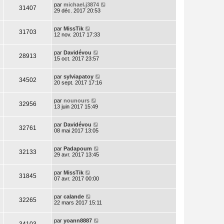
par
michael.j3874
31407
29 déc. 2017 20:53
par
MissTik
31703
12 nov. 2017 17:33
par
Davidévou
28913
15 oct. 2017 23:57
par
sylviapatoy
34502
20 sept. 2017 17:16
par
nounours
32956
13 juin 2017 15:49
par
Davidévou
32761
08 mai 2017 13:05
par
Padapoum
32133
29 avr. 2017 13:45
par
MissTik
31845
07 avr. 2017 00:00
par
calande
32265
22 mars 2017 15:11
par
yoann8887
34103