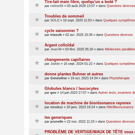
Tire-lait main libre, quelqu'un a testé ?
par
celine55
»
03 août 2026 13:07
» dans
Questions diverse
Troubles de sommeil
par
SOLE
»
10 sept. 2025 11:53
» dans
Quelques symptômes 
cycle saisonnier ?
par
triassik
»
02 avr. 2025 15:35
» dans
Questions diverses
Argent colloïdal
par
Jean38
»
03 févr. 2025 05:20
» dans
Médecines parallèle
changements capillaires
par
Jadde
»
16 sept. 2024 01:22
» dans
Quelques symptômes 
donne plantes Buhner et autres
par
Geneviève
»
19 oct. 2023 14:34
» dans
Phytothérapie
Globules blancs / leucocytes
par
geo
»
14 juin 2023 17:07
» dans
Autres tests, examens d
location de machine de biorésonance rayonex
par
nicobzz
»
20 janv. 2023 19:24
» dans
Rife/Bioresonance
les generiques
par
prunelle
»
22 nov. 2022 11:23
» dans
Questions diverses
PROBLÈME DE VERTIGE/MAUX DE TÊTE vous ê