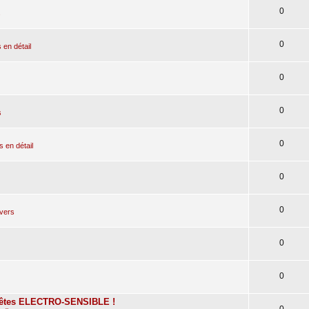
0
s
0
en détail
0
0
s
0
en détail
0
0
ivers
0
0
tes ELECTRO-SENSIBLE !
0