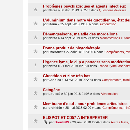
Problèmes psychiatriques et agents infectieux
par
Natsa
»
08 déc. 2019 00:27
» dans
Questions diverses
L’aluminium dans notre vie quotidienne, état d
par
litana
»
25 sept. 2019 19:33
» dans
Alimentation
Démangeaisons, maladie des morgellons
par
Natsa
»
14 sept. 2019 10:53
» dans
Manifestations cutan
Donne produit de phytothérapie
par
Paleodiet
»
27 août 2019 23:00
» dans
Compléments, min
Urgence lyme, le clip à partager sans modératio
par
Natsa
»
21 mai 2019 10:15
» dans
France Lyme, associati
Glutathion et zinc très bas
par
Candice
»
13 avr. 2019 20:29
» dans
Compléments, minér
Cetogène
par
Loutte2
»
30 juin 2018 21:05
» dans
Alimentation
Membrane d'oeuf - pour problèmes articulaires
par
orchidée
»
28 mai 2018 02:00
» dans
Compléments, minér
ELISPOT ET CD57 A INTERPRETER
par
Bouille09
»
29 janv. 2018 19:44
» dans
Autres tests