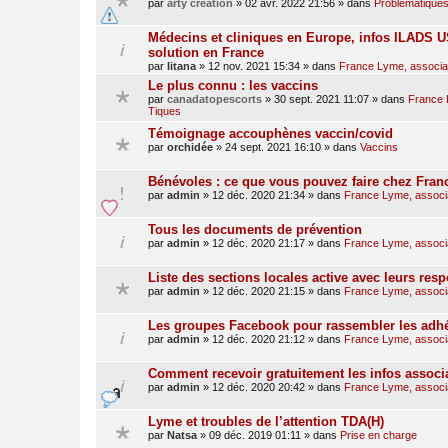
par
arty creation
»
02 avr. 2022 21:56
» dans
Problématiques
Médecins et cliniques en Europe, infos ILADS US
solution en France
par
litana
»
12 nov. 2021 15:34
» dans
France Lyme, associati
Le plus connu : les vaccins
par
canadatopescorts
»
30 sept. 2021 11:07
» dans
France L
Tiques
Témoignage accouphènes vaccin/covid
par
orchidée
»
24 sept. 2021 16:10
» dans
Vaccins
Bénévoles : ce que vous pouvez faire chez Fra
par
admin
»
12 déc. 2020 21:34
» dans
France Lyme, associat
Tous les documents de prévention
par
admin
»
12 déc. 2020 21:17
» dans
France Lyme, associat
Liste des sections locales active avec leurs res
par
admin
»
12 déc. 2020 21:15
» dans
France Lyme, associat
Les groupes Facebook pour rassembler les adhé
par
admin
»
12 déc. 2020 21:12
» dans
France Lyme, associat
Comment recevoir gratuitement les infos associ
par
admin
»
12 déc. 2020 20:42
» dans
France Lyme, associat
Lyme et troubles de l’attention TDA(H)
par
Natsa
»
09 déc. 2019 01:11
» dans
Prise en charge