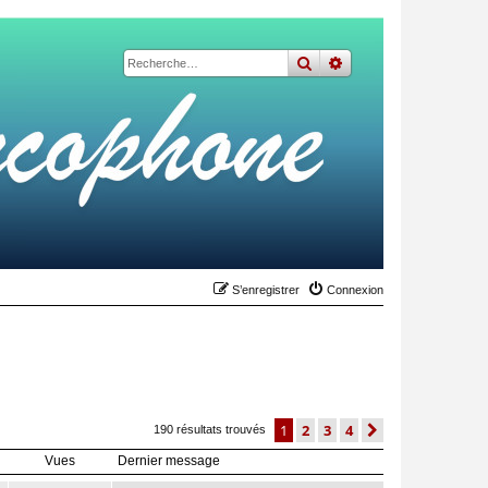
rechercher
recherche
avancée
S’enregistrer
Connexion
1
2
3
4
suivante
190 résultats trouvés
Vues
Dernier message