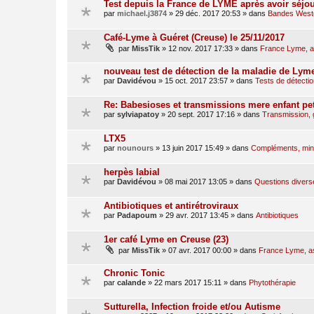
Test depuis la France de LYME après avoir séjo
par
michael.j3874
»
29 déc. 2017 20:53
» dans
Bandes Weste
Café-Lyme à Guéret (Creuse) le 25/11/2017
par
MissTik
»
12 nov. 2017 17:33
» dans
France Lyme, as
nouveau test de détection de la maladie de Lym
par
Davidévou
»
15 oct. 2017 23:57
» dans
Tests de détectio
Re: Babesioses et transmissions mere enfant pet
par
sylviapatoy
»
20 sept. 2017 17:16
» dans
Transmission,
LTX5
par
nounours
»
13 juin 2017 15:49
» dans
Compléments, miné
herpès labial
par
Davidévou
»
08 mai 2017 13:05
» dans
Questions divers
Antibiotiques et antirétroviraux
par
Padapoum
»
29 avr. 2017 13:45
» dans
Antibiotiques
1er café Lyme en Creuse (23)
par
MissTik
»
07 avr. 2017 00:00
» dans
France Lyme, ass
Chronic Tonic
par
calande
»
22 mars 2017 15:11
» dans
Phytothérapie
Sutturella, Infection froide et/ou Autisme