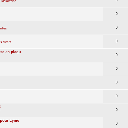
 Rickettsias
0
0
adies
0
s divers
ose en plaqu
0
0
0
0
6
0
t
n pour Lyme
0