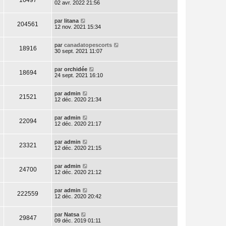
02 avr. 2022 21:56
par
litana
204561
12 nov. 2021 15:34
par
canadatopescorts
18916
30 sept. 2021 11:07
par
orchidée
18694
24 sept. 2021 16:10
par
admin
21521
12 déc. 2020 21:34
par
admin
22094
12 déc. 2020 21:17
par
admin
23321
12 déc. 2020 21:15
par
admin
24700
12 déc. 2020 21:12
par
admin
222559
12 déc. 2020 20:42
par
Natsa
29847
09 déc. 2019 01:11