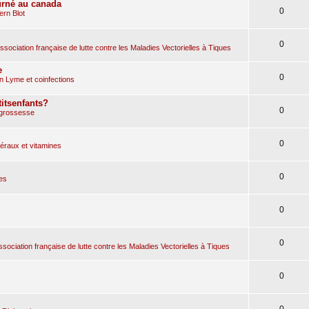
urné au canada
0
rn Blot
0
sociation française de lutte contre les Maladies Vectorielles à Tiques
e
0
n Lyme et coinfections
itsenfants?
0
 grossesse
0
raux et vitamines
0
es
0
0
ociation française de lutte contre les Maladies Vectorielles à Tiques
0
0