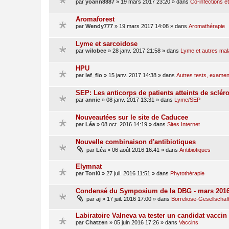
par
yoann8887
»
19 mars 2017 23:20
» dans
Co-infections et
Aromaforest
par
Wendy777
»
19 mars 2017 14:08
» dans
Aromathérapie
Lyme et sarcoidose
par
wilobee
»
28 janv. 2017 21:58
» dans
Lyme et autres mal
HPU
par
lef_flo
»
15 janv. 2017 14:38
» dans
Autres tests, examen
SEP: Les anticorps de patients atteints de sclér
par
annie
»
08 janv. 2017 13:31
» dans
Lyme/SEP
Nouveautées sur le site de Caducee
par
Léa
»
08 oct. 2016 14:19
» dans
Sites Internet
Nouvelle combinaison d'antibiotiques
par
Léa
»
06 août 2016 16:41
» dans
Antibiotiques
Elymnat
par
Toni0
»
27 juil. 2016 11:51
» dans
Phytothérapie
Condensé du Symposium de la DBG - mars 201
par
aj
»
17 juil. 2016 17:00
» dans
Borreliose-Gesellschaf
Labiratoire Valneva va tester un candidat vacci
par
Chatzen
»
05 juin 2016 17:26
» dans
Vaccins