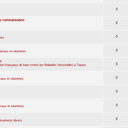
0
es connaissanc
0
0
ées
0
éraux et vitamines
n
0
on française de lutte contre les Maladies Vectorielles à Tiques
0
aux et vitamines
0
0
aux et vitamines
0
, examens divers