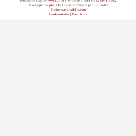
Nosebleed style by
Mike Lothar
| Ported to phpBB3.3 by
Ian Bradley
Développé par
phpBB
® Forum Software © phpBB Limited
Traduit par
phpBB-fr.com
Confidentialité
|
Conditions