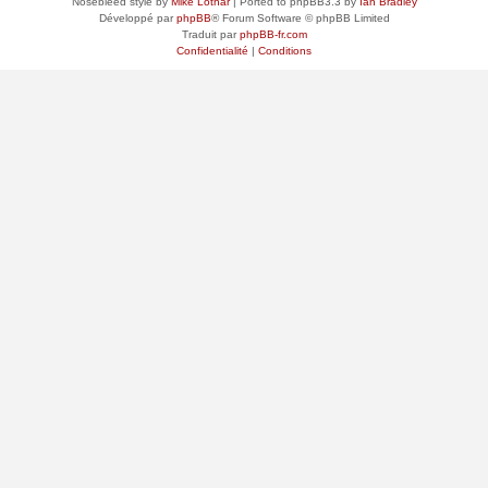
Nosebleed style by
Mike Lothar
| Ported to phpBB3.3 by
Ian Bradley
Développé par
phpBB
® Forum Software © phpBB Limited
Traduit par
phpBB-fr.com
Confidentialité
|
Conditions