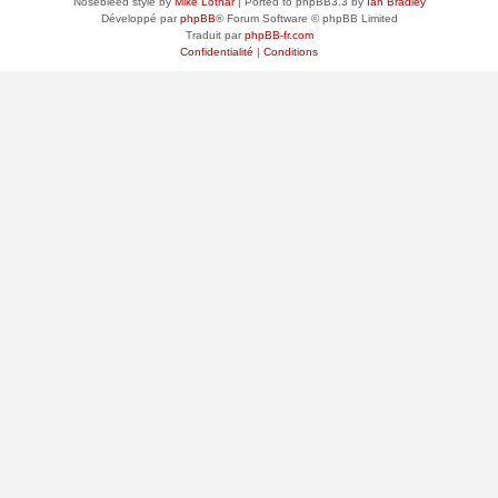
Nosebleed style by
Mike Lothar
| Ported to phpBB3.3 by
Ian Bradley
Développé par
phpBB
® Forum Software © phpBB Limited
Traduit par
phpBB-fr.com
Confidentialité
|
Conditions