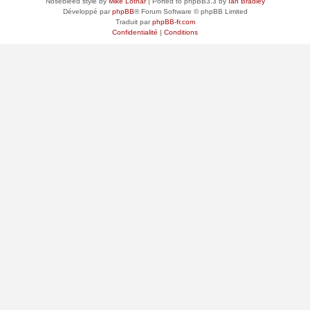
Nosebleed style by
Mike Lothar
| Ported to phpBB3.3 by
Ian Bradley
Développé par
phpBB
® Forum Software © phpBB Limited
Traduit par
phpBB-fr.com
Confidentialité
|
Conditions