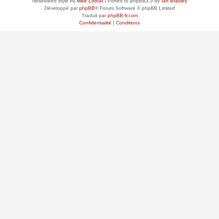
Nosebleed style by
Mike Lothar
| Ported to phpBB3.3 by
Ian Bradley
Développé par
phpBB
® Forum Software © phpBB Limited
Traduit par
phpBB-fr.com
Confidentialité
|
Conditions