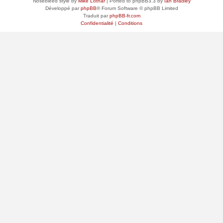
Nosebleed style by
Mike Lothar
| Ported to phpBB3.3 by
Ian Bradley
Développé par
phpBB
® Forum Software © phpBB Limited
Traduit par
phpBB-fr.com
Confidentialité
|
Conditions