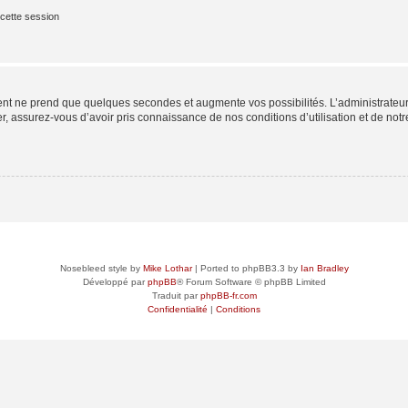
cette session
ment ne prend que quelques secondes et augmente vos possibilités. L’administrate
 assurez-vous d’avoir pris connaissance de nos conditions d’utilisation et de notre 
Nosebleed style by
Mike Lothar
| Ported to phpBB3.3 by
Ian Bradley
Développé par
phpBB
® Forum Software © phpBB Limited
Traduit par
phpBB-fr.com
Confidentialité
|
Conditions