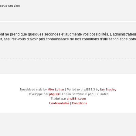
cette session
ment ne prend que quelques secondes et augmente vos possibilités. L’administrate
 assurez-vous d’avoir pris connaissance de nos conditions d’utilisation et de notre 
Nosebleed style by
Mike Lothar
| Ported to phpBB3.3 by
Ian Bradley
Développé par
phpBB
® Forum Software © phpBB Limited
Traduit par
phpBB-fr.com
Confidentialité
|
Conditions