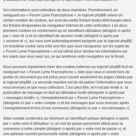
Vos informations sont collectées de deux manières. Premièrement, en
naviguant sur « Forum Lyme Francophone », le logiciel phpBB créera un
certain nombre de cookies, qui sont des petits fichiers textes téléchargés dans
les fichiers temporaires du navigateur Internet de votre ordinateur. Les deux
premiers cookies ne contiennent qu’un identifiant utilisateur (désigné ci-après
par « user-id ») et un identifiant de session invité (désigné ci-après par
« session-id »), qui vous sont automatiquement assignés par le logiciel phpBB.
Un troisième cookie sera créé une fois que vous naviguerez sur les sujets de
« Forum Lyme Francophone » et est utilisé pour stocker les informations sur
les sujets que vous avez lus, ce qui améliore votre navigation sur le forum.
Nous pouvons également créer des cookies externes au logiciel phpBB tout en
naviguant sur « Forum Lyme Francophone », bien que ceux-ci soient hors de
portée du document qui est prévu pour couvrir seulement les pages créées par
le logiciel phpBB. La seconde manière est de récupérer l’information que vous
nous envoyez et que nous collectons. Ceci peut être, et n’est pas limité à : la
publication de message en tant qu’utilisateur invité (désignée ci-après par
« messages invités »), l’enregistrement sur « Forum Lyme Francophone »
(désignée ici par « votre compte ») et les messages que vous envoyez après
l’enregistrement et lors d’une connexion (désignés ici par « vos messages »).
Votre compte contiendra au minimum un identifiant unique (désigné ci-après
par « votre nom d’utilisateur »), un mot de passe personnel utilisé pour la
connexion à votre compte (désigné ci-après par « votre mot de passe »), et
une adresse courriel personnelle valide (désignée ci-après par « votre