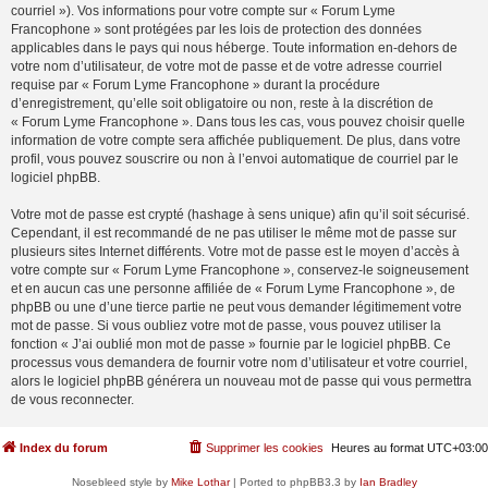
courriel »). Vos informations pour votre compte sur « Forum Lyme
Francophone » sont protégées par les lois de protection des données
applicables dans le pays qui nous héberge. Toute information en-dehors de
votre nom d’utilisateur, de votre mot de passe et de votre adresse courriel
requise par « Forum Lyme Francophone » durant la procédure
d’enregistrement, qu’elle soit obligatoire ou non, reste à la discrétion de
« Forum Lyme Francophone ». Dans tous les cas, vous pouvez choisir quelle
information de votre compte sera affichée publiquement. De plus, dans votre
profil, vous pouvez souscrire ou non à l’envoi automatique de courriel par le
logiciel phpBB.
Votre mot de passe est crypté (hashage à sens unique) afin qu’il soit sécurisé.
Cependant, il est recommandé de ne pas utiliser le même mot de passe sur
plusieurs sites Internet différents. Votre mot de passe est le moyen d’accès à
votre compte sur « Forum Lyme Francophone », conservez-le soigneusement
et en aucun cas une personne affiliée de « Forum Lyme Francophone », de
phpBB ou une d’une tierce partie ne peut vous demander légitimement votre
mot de passe. Si vous oubliez votre mot de passe, vous pouvez utiliser la
fonction « J’ai oublié mon mot de passe » fournie par le logiciel phpBB. Ce
processus vous demandera de fournir votre nom d’utilisateur et votre courriel,
alors le logiciel phpBB générera un nouveau mot de passe qui vous permettra
de vous reconnecter.
Index du forum
Supprimer les cookies
Heures au format
UTC+03:00
Nosebleed style by
Mike Lothar
| Ported to phpBB3.3 by
Ian Bradley