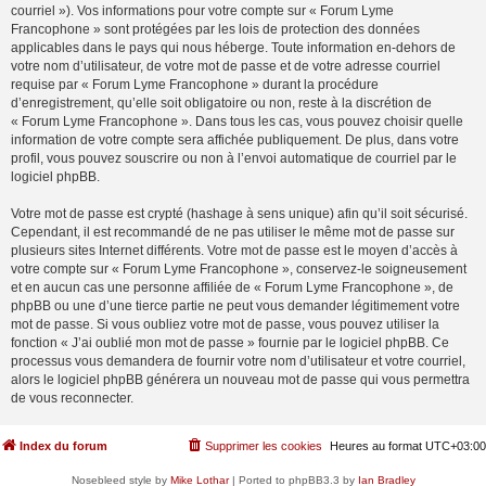
courriel »). Vos informations pour votre compte sur « Forum Lyme
Francophone » sont protégées par les lois de protection des données
applicables dans le pays qui nous héberge. Toute information en-dehors de
votre nom d’utilisateur, de votre mot de passe et de votre adresse courriel
requise par « Forum Lyme Francophone » durant la procédure
d’enregistrement, qu’elle soit obligatoire ou non, reste à la discrétion de
« Forum Lyme Francophone ». Dans tous les cas, vous pouvez choisir quelle
information de votre compte sera affichée publiquement. De plus, dans votre
profil, vous pouvez souscrire ou non à l’envoi automatique de courriel par le
logiciel phpBB.
Votre mot de passe est crypté (hashage à sens unique) afin qu’il soit sécurisé.
Cependant, il est recommandé de ne pas utiliser le même mot de passe sur
plusieurs sites Internet différents. Votre mot de passe est le moyen d’accès à
votre compte sur « Forum Lyme Francophone », conservez-le soigneusement
et en aucun cas une personne affiliée de « Forum Lyme Francophone », de
phpBB ou une d’une tierce partie ne peut vous demander légitimement votre
mot de passe. Si vous oubliez votre mot de passe, vous pouvez utiliser la
fonction « J’ai oublié mon mot de passe » fournie par le logiciel phpBB. Ce
processus vous demandera de fournir votre nom d’utilisateur et votre courriel,
alors le logiciel phpBB générera un nouveau mot de passe qui vous permettra
de vous reconnecter.
Index du forum
Supprimer les cookies
Heures au format
UTC+03:00
Nosebleed style by
Mike Lothar
| Ported to phpBB3.3 by
Ian Bradley