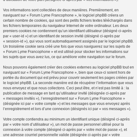
Vos informations sont collectées de deux manières. Premièrement, en
naviguant sur « Forum Lyme Francophone », le logiciel phpBB créera un
certain nombre de cookies, qui sont des petits fichiers textes téléchargés dans
les fichiers temporaires du navigateur Internet de votre ordinateur. Les deux
premiers cookies ne contiennent qu’un identifiant utilisateur (désigné ci-après
par « user-id ») et un identifiant de session invité (désigné ci-après par
« session-id »), qui vous sont automatiquement assignés par le logiciel phpBB.
Un troisième cookie sera créé une fois que vous naviguerez sur les sujets de
« Forum Lyme Francophone » et est utilisé pour stocker les informations sur
les sujets que vous avez lus, ce qui améliore votre navigation sur le forum.
Nous pouvons également créer des cookies externes au logiciel phpBB tout en
naviguant sur « Forum Lyme Francophone », bien que ceux-ci soient hors de
portée du document qui est prévu pour couvrir seulement les pages créées par
le logiciel phpBB. La seconde manière est de récupérer l’information que vous
nous envoyez et que nous collectons. Ceci peut être, et n’est pas limité à : la
publication de message en tant qu’utilisateur invité (désignée ci-après par
« messages invités »), l’enregistrement sur « Forum Lyme Francophone »
(désignée ici par « votre compte ») et les messages que vous envoyez après
l’enregistrement et lors d’une connexion (désignés ici par « vos messages »).
Votre compte contiendra au minimum un identifiant unique (désigné ci-après
par « votre nom d’utilisateur »), un mot de passe personnel utilisé pour la
connexion à votre compte (désigné ci-après par « votre mot de passe »), et
une adresse courriel personnelle valide (désignée ci-après par « votre